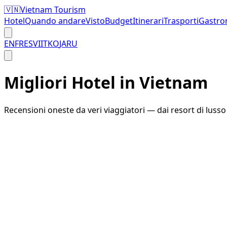
🇻🇳
Vietnam Tourism
Hotel
Quando andare
Visto
Budget
Itinerari
Trasporti
Gastro
EN
FR
ES
VI
IT
KO
JA
RU
Migliori Hotel in Vietnam
Recensioni oneste da veri viaggiatori — dai resort di lusso