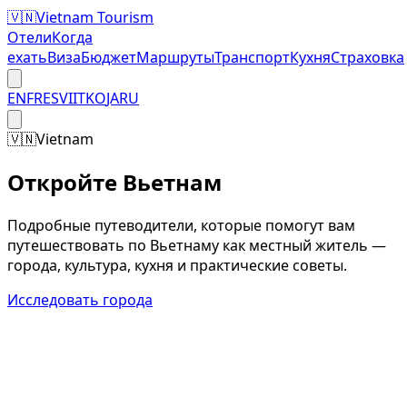
🇻🇳
Vietnam Tourism
Отели
Когда
ехать
Виза
Бюджет
Маршруты
Транспорт
Кухня
Страховка
EN
FR
ES
VI
IT
KO
JA
RU
🇻🇳
Vietnam
Откройте Вьетнам
Подробные путеводители, которые помогут вам
путешествовать по Вьетнаму как местный житель —
города, культура, кухня и практические советы.
Исследовать города