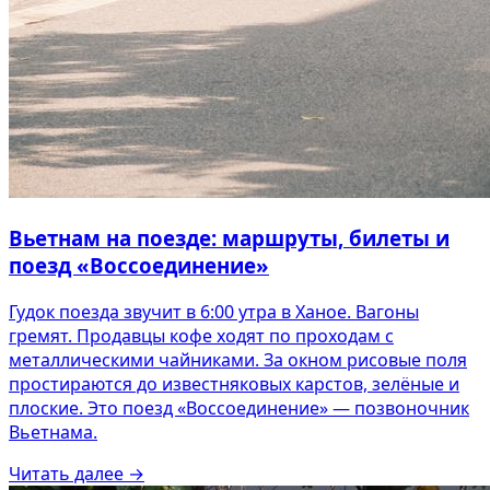
Вьетнам на поезде: маршруты, билеты и
поезд «Воссоединение»
Гудок поезда звучит в 6:00 утра в Ханое. Вагоны
гремят. Продавцы кофе ходят по проходам с
металлическими чайниками. За окном рисовые поля
простираются до известняковых карстов, зелёные и
плоские. Это поезд «Воссоединение» — позвоночник
Вьетнама.
Читать далее
→