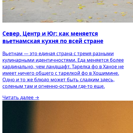
Север, Центр и Юг: как меняется
вьетнамская кухня по всей стране
Вьетнам — это единая страна с тремя разными
кулинарными идентичностями. Еда меняется более
кардинально, чем ландшафт. Тарелка фо в Ханое не
имеет ничего общего с тарелкой фо в Хошимине.
Одно и то же блюдо может быть сладким здесь,
соленым там и огненно-острым где-то еще.
Читать далее
→