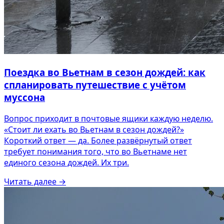
Поездка во Вьетнам в сезон дождей: как
спланировать путешествие с учётом
муссона
Вопрос приходит в почтовые ящики каждую неделю.
«Стоит ли ехать во Вьетнам в сезон дождей?»
Короткий ответ — да. Более развёрнутый ответ
требует понимания того, что во Вьетнаме нет
единого сезона дождей. Их три.
Читать далее
→