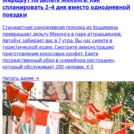
спланировать 2–4 дня вместо однодневной
поездки
Стандартная однодневная поездка из Хошимина
превращает дельту Меконга в парк аттракционов.
Автобус забирает вас в 7 утра. Вы час сидите в
туристической лодке. Смотрите демонстрацию
приготовления кокосовых конфет. Едите
посредственный обед в «семейном ресторане»,
который обслуживает 200 человек. К 5
Читать далее
→