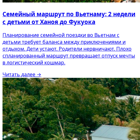
Семейный маршрут по Вьетнаму: 2 недели
с детьми от Ханоя до Фукуока
Планирование семейной поездки во Вьетнам с
детьми требует баланса между приключениями и
отдыхом. Дети устают. Родители нервничают. Плохо
спланированный маршрут превращает отпуск мечты
в логистический кошмар.
Читать далее
→