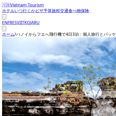
🇻🇳
Vietnam Tourism
ホテル
いつ行くか
ビザ
予算
旅程
交通
食べ物
保険
EN
FR
ES
VI
IT
KO
JA
RU
ホーム
/
ハノイからフエへ飛行機で4日3泊：個人旅行とパッ