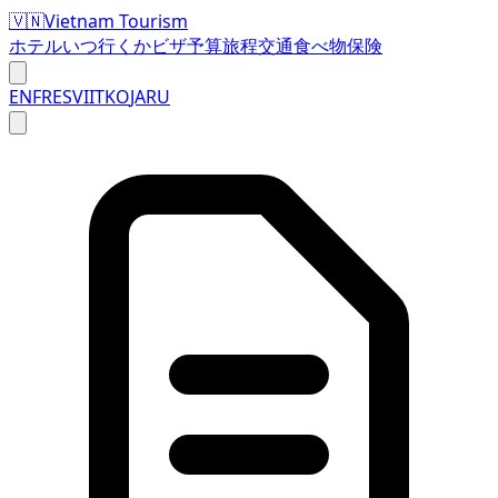
🇻🇳
Vietnam Tourism
ホテル
いつ行くか
ビザ
予算
旅程
交通
食べ物
保険
EN
FR
ES
VI
IT
KO
JA
RU