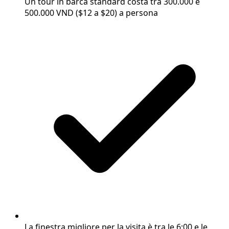
Un tour in barca standard costa tra 300.000 e
500.000 VND ($12 a $20) a persona
La finestra migliore per la visita è tra le 6:00 e le