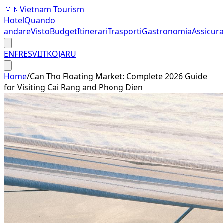
🇻🇳
Vietnam Tourism
Hotel
Quando
andare
Visto
Budget
Itinerari
Trasporti
Gastronomia
Assicur
EN
FR
ES
VI
IT
KO
JA
RU
Home
/
Can Tho Floating Market: Complete 2026 Guide
for Visiting Cai Rang and Phong Dien