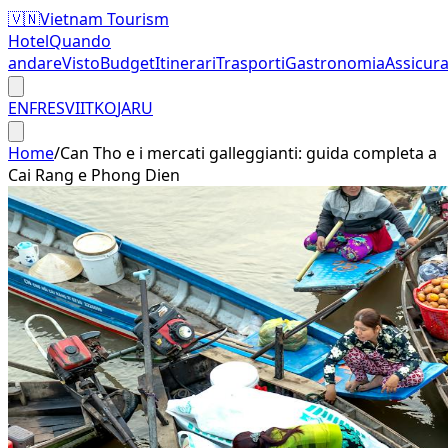
🇻🇳
Vietnam Tourism
Hotel
Quando
andare
Visto
Budget
Itinerari
Trasporti
Gastronomia
Assicur
EN
FR
ES
VI
IT
KO
JA
RU
Home
/
Can Tho e i mercati galleggianti: guida completa a
Cai Rang e Phong Dien