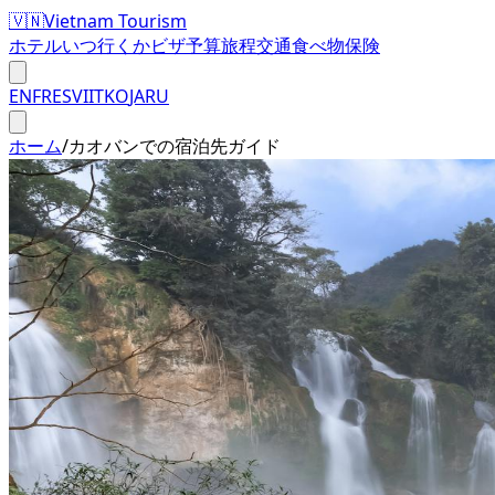
🇻🇳
Vietnam Tourism
ホテル
いつ行くか
ビザ
予算
旅程
交通
食べ物
保険
EN
FR
ES
VI
IT
KO
JA
RU
ホーム
/
カオバンでの宿泊先ガイド