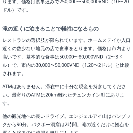
ります。価格は食事込みで250,000〜500,000VND（10〜20
ドル）です。
滝の近くに泊まることで犠牲になるもの
レストランの選択肢が限られています。ホームステイか入口
近くの数少ない地元の店で食事をとります。価格は市内より
高いです。基本的な食事は50,000〜80,000VND（2〜3ド
ル）で、市内の30,000〜50,000VND（1.20〜2ドル）と比較
されます。
ATMはありません。滞在中に十分な現金を持参してくださ
い。最寄りのATMは20km離れたチュンカイン町にありま
す。
他の観光地への長いドライブ。エンジェルアイ山はバンゾッ
クから90分。パクボー洞窟は2時間。滝の近くだけに拠点を
置くと戻るのに時間を無駄にします。