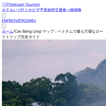
🇻🇳
Vietnam Tourism
ホテル
いつ行くか
ビザ
予算
旅程
交通
食べ物
保険
EN
FR
ES
VI
IT
KO
JA
RU
ホーム
/
Cao Bang Loop マップ：ベトナムで最も穴場なロー
ドトリップ完全ガイド