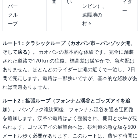
間
い
イダ
パー
ンビン）、
ー
クル
遠隔地の
ープ
村々
ルート1：クラシックループ（カオバン市～バンゾック滝、
そして戻る）。
カオバンの基本的な体験です。完全に舗装
された道路で170 kmの往復。標高差は緩やかで、急勾配は
ありません。ほとんどのライダーは滝の近くで一泊し、2日
間で完走します。道路は一部狭いですが、基本的な経験があ
れば問題ありません。
ルート2：拡張ループ（フォンナム渓谷とゴッズアイを追
加）。
バンゾック滝訪問後、フォンナム渓谷を通る迂回路
を追加します。渓谷の道路はよく整備され、棚田と水牛が見
られます。ゴッズアイの展望台へは、砂利道の急な坂を500
メートル歩く必要があります。このルートは、費やす時間に