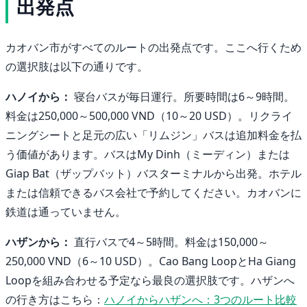
出発点
カオバン市がすべてのルートの出発点です。ここへ行くため
の選択肢は以下の通りです。
ハノイから：
寝台バスが毎日運行。所要時間は6～9時間。
料金は250,000～500,000 VND（10～20 USD）。リクライ
ニングシートと足元の広い「リムジン」バスは追加料金を払
う価値があります。バスはMy Dinh（ミーディン）または
Giap Bat（ザップバット）バスターミナルから出発。ホテル
または信頼できるバス会社で予約してください。カオバンに
鉄道は通っていません。
ハザンから：
直行バスで4～5時間。料金は150,000～
250,000 VND（6～10 USD）。Cao Bang LoopとHa Giang
Loopを組み合わせる予定なら最良の選択肢です。ハザンへ
の行き方はこちら：
ハノイからハザンへ：3つのルート比較