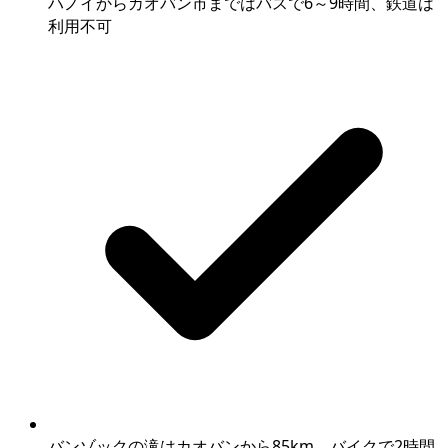
ハノイからカオバン市まではバスで6～9時間、鉄道は
利用不可
バンゾックの滝はカオバンから85km、バイクで2時間