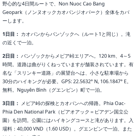
野心的な4日間ルートで、Non Nuoc Cao Bang
Geopark（ノンヌオックカオバンジオパーク）全体をカバ
ーします。
1日目：
カオバンからバンゾックへ（ルート1と同じ）。滝
の近くで一泊。
2日目：
バンゾックからメピア峠エリアへ。120 km、4～5
時間。道路は曲がりくねっていますが舗装されています。有
名な「スリンキー道路」の展望台へは、小さな駐車場から
30分のハイキングが必要。GPS: 22.5632° N, 106.1847° E。
無料。Nguyên Bình（グエンビン）町で一泊。
3日目：
メピア峠の探検とカオバンへの帰路。Phia Oac-
Phia Den National Park（ピアオアック＝ピアデン国立公
園）を訪問。公園にはハイキングコースと滝があります。入
場料：40,000 VND（1.60 USD）。グエンビンで一泊、また