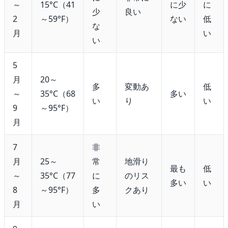
～
15°C（41
に少
に
少
良い
2
～59°F）
ない
低
な
月
い
い
5
月
20～
多
変動あ
低
～
35°C（68
多い
い
り
い
9
～95°F）
月
7
非
月
25～
常
地滑り
最も
低
～
35°C（77
に
のリス
多い
い
8
～95°F）
多
クあり
月
い