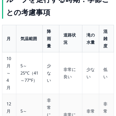
との考慮事項
降
混
道路状
滝の
月
気温範囲
雨
雑
況
水量
量
度
10
月
5～
少
非常に
少な
低
～
25°C（41
な
良い
い
い
4
～77°F）
い
月
非
12
非
常
月
5～
非常
常
に
非常に