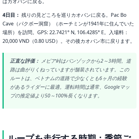
はカオバンに戻る。
4日目：
残りの見どころを巡りカオバンに戻る。Pac Bo
Cave（パクボー洞窟）（ホーチミンが1941年に住んでいた
場所）を訪問。GPS: 22.7421° N, 106.4285° E。入場料：
20,000 VND（0.80 USD）。その後カオバン市に戻ります。
正直な評価：
メピア峠はバンゾックから2～3時間。道
路は曲がりくねっていますが舗装されています。この
ルートは、ベトナムの道路で少なくとも6ヶ月の経験
があるライダーに最適。運転時間は通常、Googleマッ
プの推定値より50～100%長くなります。
ループを走行する時期：季節ご