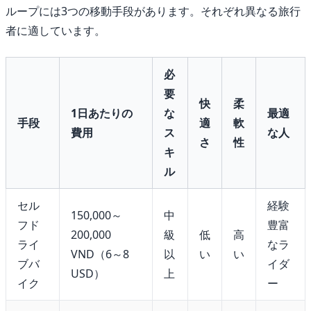
ループには3つの移動手段があります。それぞれ異なる旅行
者に適しています。
必
要
快
柔
1日あたりの
な
最適
手段
適
軟
費用
ス
な人
さ
性
キ
ル
セル
経験
150,000～
中
フド
豊富
200,000
級
低
高
ライ
なラ
VND（6～8
以
い
い
ブバ
イダ
USD）
上
イク
ー