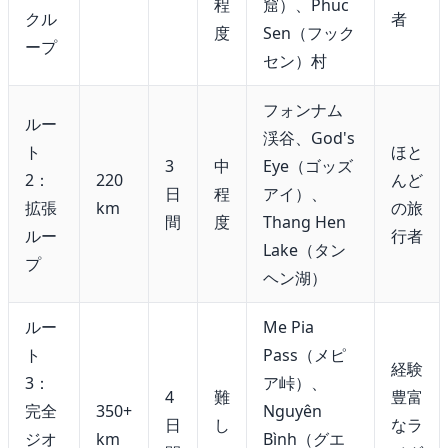
程
窟）、Phuc
クル
者
度
Sen（フック
ープ
セン）村
フォンナム
ルー
渓谷、God's
ト
ほと
3
中
Eye（ゴッズ
2：
220
んど
日
程
アイ）、
拡張
km
の旅
間
度
Thang Hen
ルー
行者
Lake（タン
プ
ヘン湖）
ルー
Me Pia
ト
Pass（メピ
経験
3：
ア峠）、
4
難
豊富
完全
350+
Nguyên
日
し
なラ
ジオ
km
Bình（グエ