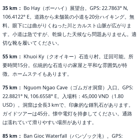
35 km：
Bo Hay（ボーハイ）展望台。GPS: 22.7863° N,
106.4122° E。道路から未舗装の小道を20分ハイキング。無
料。眼下には曲がりくねった川とカルスト山脈が広がりま
す。小道は急ですが、乾燥した天候なら問題ありません。適
切な靴を履いてください。
55 km：
Khuoi Ky（クオイキー）石造り村。迂回可能。所
要時間15分。伝統的な石造りの家屋と平和な雰囲気が特
徴。ホームステイもあります。
75 km：
Nguom Ngao Cave（ゴムガオ洞窟）入口。GPS:
22.8821° N, 106.6558° E。入場料：45,000 VND（1.80
USD）。洞窟は全長3 kmで、印象的な鍾乳石があります。
ガイドツアーは45分。懐中電灯を持参してください。通路
は濡れていて滑りやすい場所があります。
85 km：
Ban Gioc Waterfall（バンゾック滝）。GPS: