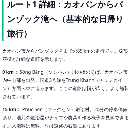
ルート1 詳細：カオバンからバ
ンゾック滝へ（基本的な日帰り
旅行）
カオバン市からバンゾック滝までの85 kmの走行です。GPS
座標と詳細な道順を示します。
0 km：
Sông Bằng（ソンバン）川の橋のそば、カオバン市
内中心部を出発。国道3号線をTrung Khanh（チュンカイ
ン）方面へ東に進みます。ここの道路は幅が広く、よく舗装
されています。
15 km：
Phuc Sen（フックセン）鍛冶村。20分の停車価値
あり。地元の鍛冶屋がナイフや農具を作る様子を見学できま
す。入場料は無料。村は道路の右側にあります。