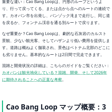
重要な違い：Cao Bang Loopは、円形のループというよ
り、行って戻ってくる、または点から点へのルートの連続で
す。カオバン市を出発し、バンゾック滝まで走行し、同じ道
を戻るか、フォンナム渓谷を通る別ルートで戻ります。
なぜ重要か？Cao Bang Loopは、劇的な石灰岩のカルスト
景観、少ない観光客、そしてハザンより低い費用を提供しま
す。道路は概ねよく舗装され、景色はベトナム北部のどこに
も劣りません。基本的なルートは2日間で完走できます。
混雑と開発状況の詳細は、こちらのガイドをご覧ください：
カオバンは観光地化している？混雑、開発、そして2026年
に期待されることへの正直な考察
。
Cao Bang Loop マップ概要：3