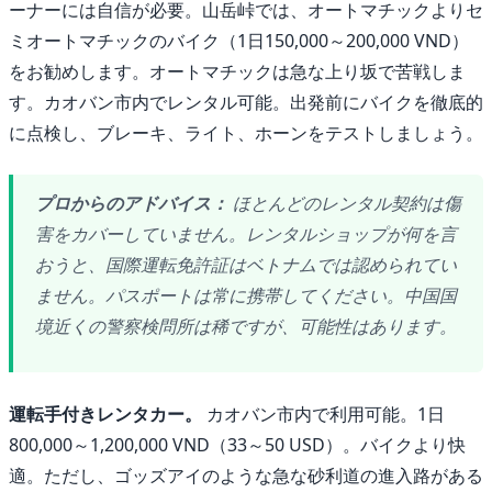
ーナーには自信が必要。山岳峠では、オートマチックよりセ
ミオートマチックのバイク（1日150,000～200,000 VND）
をお勧めします。オートマチックは急な上り坂で苦戦しま
す。カオバン市内でレンタル可能。出発前にバイクを徹底的
に点検し、ブレーキ、ライト、ホーンをテストしましょう。
プロからのアドバイス：
ほとんどのレンタル契約は傷
害をカバーしていません。レンタルショップが何を言
おうと、国際運転免許証はベトナムでは認められてい
ません。パスポートは常に携帯してください。中国国
境近くの警察検問所は稀ですが、可能性はあります。
運転手付きレンタカー。
カオバン市内で利用可能。1日
800,000～1,200,000 VND（33～50 USD）。バイクより快
適。ただし、ゴッズアイのような急な砂利道の進入路がある