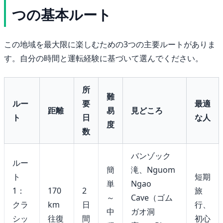
つの基本ルート
この地域を最大限に楽しむための3つの主要ルートがありま
す。自分の時間と運転経験に基づいて選んでください。
所
難
ルー
要
最適
距離
易
見どころ
ト
日
な人
度
数
バンゾック
ルー
簡
滝、Nguom
ト
短期
単
Ngao
1：
170
2
旅
～
Cave（ゴム
クラ
km
日
行、
中
ガオ洞
シッ
往復
間
初心