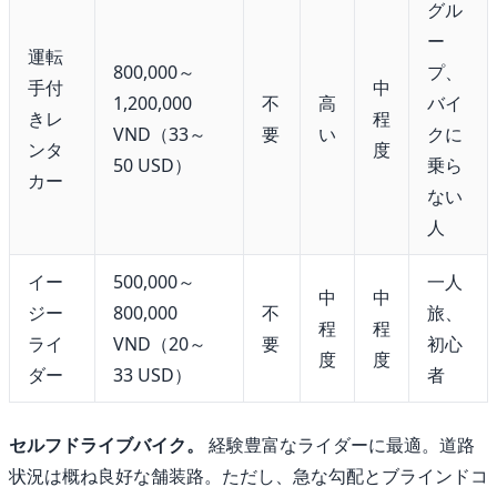
グル
ー
運転
800,000～
プ、
手付
中
1,200,000
不
高
バイ
きレ
程
VND（33～
要
い
クに
ンタ
度
50 USD）
乗ら
カー
ない
人
イー
500,000～
一人
中
中
ジー
800,000
不
旅、
程
程
ライ
VND（20～
要
初心
度
度
ダー
33 USD）
者
セルフドライブバイク。
経験豊富なライダーに最適。道路
状況は概ね良好な舗装路。ただし、急な勾配とブラインドコ