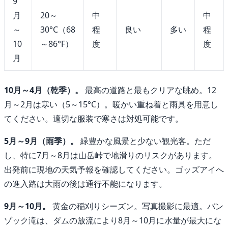
9
月
20～
中
中
～
30°C（68
程
良い
多い
程
10
～86°F）
度
度
月
10月～4月（乾季）。
最高の道路と最もクリアな眺め。12
月～2月は寒い（5～15°C）。暖かい重ね着と雨具を用意し
てください。適切な服装で寒さは対処可能です。
5月～9月（雨季）。
緑豊かな風景と少ない観光客。ただ
し、特に7月～8月は山岳峠で地滑りのリスクがあります。
出発前に現地の天気予報を確認してください。ゴッズアイへ
の進入路は大雨の後は通行不能になります。
9月～10月。
黄金の稲刈りシーズン。写真撮影に最適。バン
ゾック滝は、ダムの放流により8月～10月に水量が最大にな