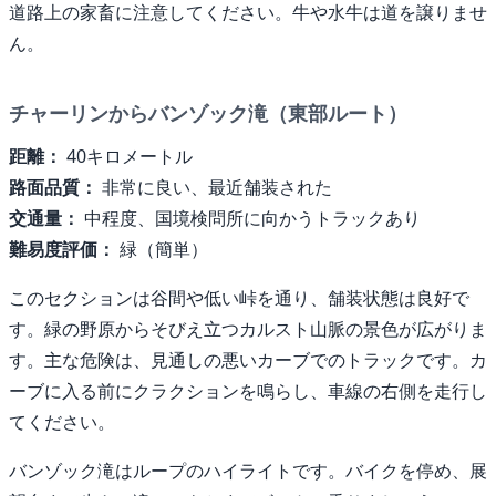
道路上の家畜に注意してください。牛や水牛は道を譲りませ
ん。
チャーリンからバンゾック滝（東部ルート）
距離：
40キロメートル
路面品質：
非常に良い、最近舗装された
交通量：
中程度、国境検問所に向かうトラックあり
難易度評価：
緑（簡単）
このセクションは谷間や低い峠を通り、舗装状態は良好で
す。緑の野原からそびえ立つカルスト山脈の景色が広がりま
す。主な危険は、見通しの悪いカーブでのトラックです。カ
ーブに入る前にクラクションを鳴らし、車線の右側を走行し
てください。
バンゾック滝はループのハイライトです。バイクを停め、展