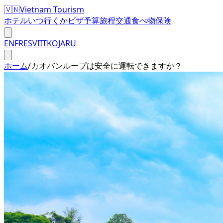
🇻🇳
Vietnam Tourism
ホテル
いつ行くか
ビザ
予算
旅程
交通
食べ物
保険
EN
FR
ES
VI
IT
KO
JA
RU
ホーム
/
カオバンループは安全に運転できますか？