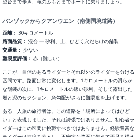
望台まで歩き、滝のふもとまでボートに乗りましょう。
バンゾックからクアンウエン（南側国境道路）
距離：
30キロメートル
路面品質：
混合 — 砂利、土、ひどく穴だらけの舗装
交通量：
少ない
難易度評価：
赤（難しい）
ここが、自信のあるライダーとそれ以外のライダーを分ける
区間です。路面は常に変化します。1キロメートルの滑らか
な舗装の次に、1キロメートルの緩い砂利、そして露出した
岩と泥のセクション。急勾配がさらに難易度を上げます。
ある一人旅の旅行者は、この道路を「場所によってはひど
い」と表現しました。それは誇張ではありません。初心者ラ
イダーはこの区間に挑戦すべきではありません。経験豊富な
ライダーは速度を落とし、不安定な路面に備えて両足を構え