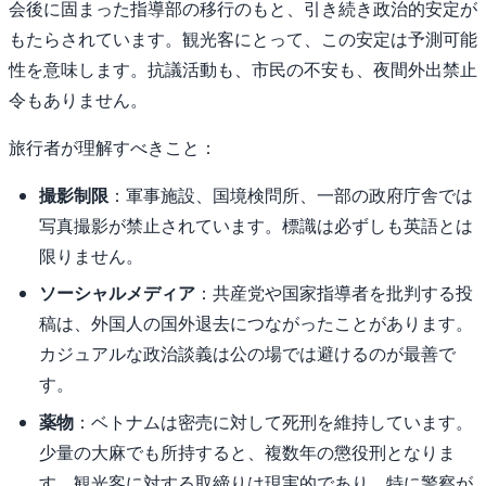
会後に固まった指導部の移行のもと、引き続き政治的安定が
もたらされています。観光客にとって、この安定は予測可能
性を意味します。抗議活動も、市民の不安も、夜間外出禁止
令もありません。
旅行者が理解すべきこと：
撮影制限
：軍事施設、国境検問所、一部の政府庁舎では
写真撮影が禁止されています。標識は必ずしも英語とは
限りません。
ソーシャルメディア
：共産党や国家指導者を批判する投
稿は、外国人の国外退去につながったことがあります。
カジュアルな政治談義は公の場では避けるのが最善で
す。
薬物
：ベトナムは密売に対して死刑を維持しています。
少量の大麻でも所持すると、複数年の懲役刑となりま
す。観光客に対する取締りは現実的であり、特に警察が