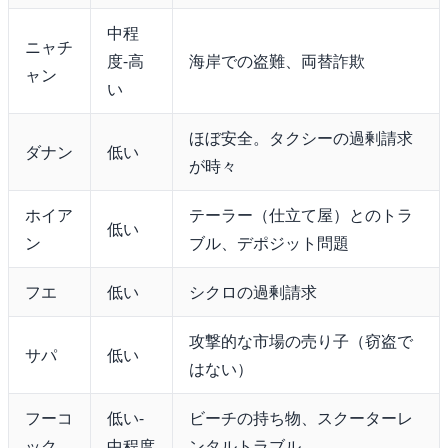
中程
ニャチ
度-高
海岸での盗難、両替詐欺
ャン
い
ほぼ安全。タクシーの過剰請求
ダナン
低い
が時々
ホイア
テーラー（仕立て屋）とのトラ
低い
ン
ブル、デポジット問題
フエ
低い
シクロの過剰請求
攻撃的な市場の売り子（窃盗で
サパ
低い
はない）
フーコ
低い-
ビーチの持ち物、スクーターレ
ック
中程度
ンタルトラブル