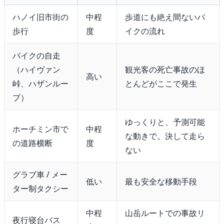
ハノイ旧市街の
中程
歩道にも絶え間ないバ
歩行
度
イクの流れ
バイクの自走
（ハイヴァン
観光客の死亡事故のほ
高い
峠、ハザンルー
とんどがここで発生
プ）
ゆっくりと、予測可能
ホーチミン市で
中程
な動きで。決して走ら
の道路横断
度
ない
グラブ車 / メー
低い
最も安全な移動手段
ター制タクシー
中程
山岳ルートでの事故リ
夜行寝台バス