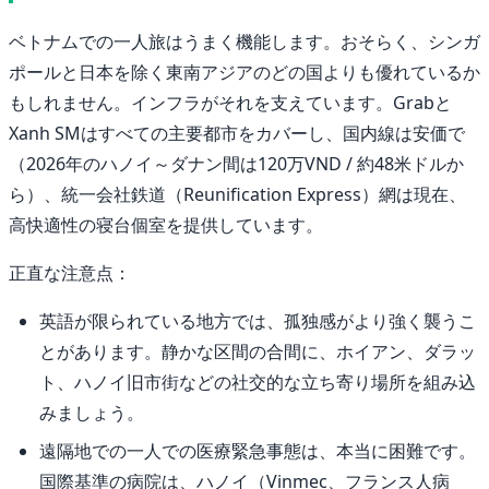
ベトナムでの一人旅はうまく機能します。おそらく、シンガ
ポールと日本を除く東南アジアのどの国よりも優れているか
もしれません。インフラがそれを支えています。Grabと
Xanh SMはすべての主要都市をカバーし、国内線は安価で
（2026年のハノイ～ダナン間は120万VND / 約48米ドルか
ら）、統一会社鉄道（Reunification Express）網は現在、
高快適性の寝台個室を提供しています。
正直な注意点：
英語が限られている地方では、孤独感がより強く襲うこ
とがあります。静かな区間の合間に、ホイアン、ダラッ
ト、ハノイ旧市街などの社交的な立ち寄り場所を組み込
みましょう。
遠隔地での一人での医療緊急事態は、本当に困難です。
国際基準の病院は、ハノイ（Vinmec、フランス人病