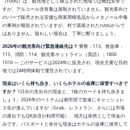
（rượu）は、観光地として確立された地域では概ね安全で
すが、アルコール含有量は規制されていません。観光客向け
のバーで販売される安価な商業用模造品からメタノール中毒
の事例が報告されていますが、村で蒸留されたrượuからで
はありません。疑わしい場合は、丁寧に断りましょう。
2026年の観光客向け緊急連絡先は？
警察：113。救急車：
115。消防：114。観光客ホットライン（英語）：1800
1010 ― このサービスは2024年に拡充され、現在主要な目的
地では24時間体制で運営されています。
現金はいくら持ち歩き、いくらホテルの金庫に保管すべきで
すか？
1日分の支出分の現金と、1枚のカードを持ち歩きま
しょう。2026年のベトナムは都市部で急速にキャッシュレ
ス化が進んでいますが（Grab、レストラン、さらには市場
の屋台でもQR決済が利用可能）、地方は依然として現金の
みです。パスポートと余分な現金はホテルの金庫に保管して