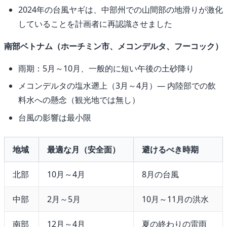
2024年の台風ヤギは、中部州での山間部の地滑りが激化
していることを計画者に再認識させました
南部ベトナム（ホーチミン市、メコンデルタ、フーコック）
雨期：5月～10月、一般的に短い午後の土砂降り
メコンデルタの塩水遡上（3月～4月）― 内陸部での飲
料水への懸念（観光地では無し）
台風の影響は最小限
地域
最適な月（安全面）
避けるべき時期
北部
10月～4月
8月の台風
中部
2月～5月
10月～11月の洪水
南部
12月～4月
夏の終わりの雷雨