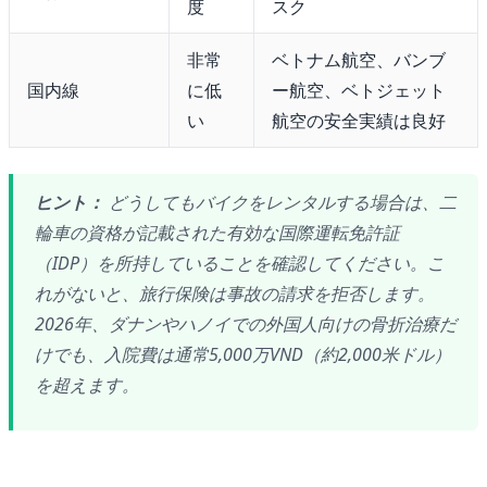
度
スク
非常
ベトナム航空、バンブ
国内線
に低
ー航空、ベトジェット
い
航空の安全実績は良好
ヒント：
どうしてもバイクをレンタルする場合は、二
輪車の資格が記載された有効な国際運転免許証
（IDP）を所持していることを確認してください。こ
れがないと、旅行保険は事故の請求を拒否します。
2026年、ダナンやハノイでの外国人向けの骨折治療だ
けでも、入院費は通常5,000万VND（約2,000米ドル）
を超えます。