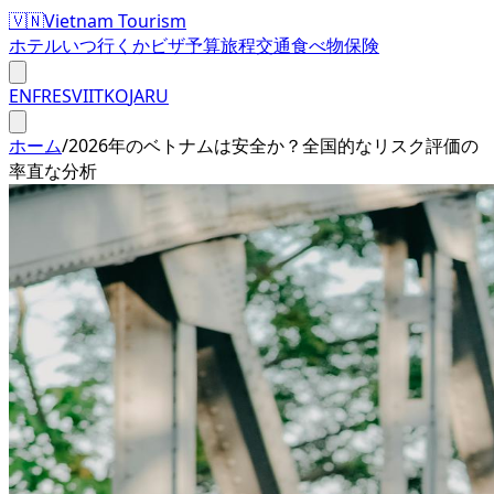
🇻🇳
Vietnam Tourism
ホテル
いつ行くか
ビザ
予算
旅程
交通
食べ物
保険
EN
FR
ES
VI
IT
KO
JA
RU
ホーム
/
2026年のベトナムは安全か？全国的なリスク評価の
率直な分析