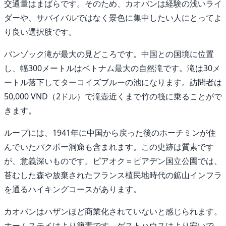
交通量はまばらです。そのため、カオバンは経験の浅いライ
ダーや、サバイバルではなく景色に集中したい人にとってよ
り良い選択肢です。
バンゾック滝が最大の見どころです。中国との国境に位置
し、幅300メートルはベトナム最大の自然滝です。滝は30メ
ートル落下してターコイズブルーの池になります。訪問者は
50,000 VND（2ドル）で滝壺近くまで竹の筏に乗ることがで
きます。
ループには、1941年に中国から戻った後のホーチミンが住
んでいたパクボー洞窟も含まれます。この史跡は質素です
が、意義深いものです。ピアオク＝ピアデン国立公園では、
苔むした森や放棄されたフランス植民地時代の鉱山インフラ
を通るハイキングコースがあります。
カオバンはハザンほど商業化されていないと感じられます。
ホームステイはより簡素です。ゲストハウスはより安いで