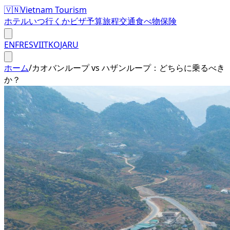
🇻🇳
Vietnam Tourism
ホテル
いつ行くか
ビザ
予算
旅程
交通
食べ物
保険
EN
FR
ES
VI
IT
KO
JA
RU
ホーム
/
カオバンループ vs ハザンループ：どちらに乗るべき
か？