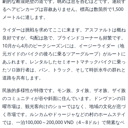
劇的な断崖絶壁の道です。眺めは息を呑むほどです。連続す
るヘアピンカーブは容赦ありません。標高は数箇所で1,500
メートルに達します。
ライダーは挑戦を求めてここに来ます。アスファルトは概ね
良好ですが、勾配は急で、ブラインドコーナーも頻繁です。
10月から4月のピークシーズンには、イージーライダー（地
元ガイドのバイクの後ろに乗るツアーグループ）がルートに
あふれます。レンタルしたセミオートマチックバイクに乗っ
たソロ旅行者は、バン、トラック、そして時折水牛の群れと
道路を共有します。
民族的多様性が特徴です。モン族、タイ族、ザオ族、ザイ族
のコミュニティが谷や斜面に住んでいます。ドンヴァンの日
曜市場は、観光客向けのショーではなく、地域の文化が息づ
く市場です。ルンカムやドゥージャなどの村のホームステイ
では、一泊100,000～200,000 VND（4～8ドル）で簡素なベ