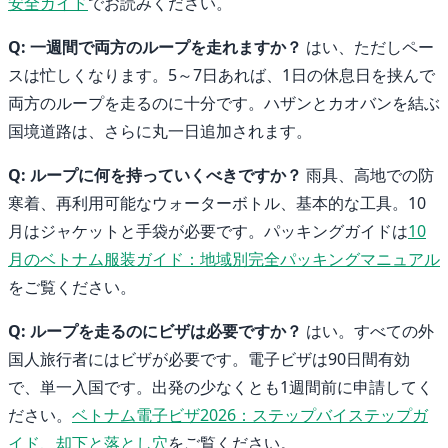
安全ガイド
でお読みください。
Q: 一週間で両方のループを走れますか？
はい、ただしペー
スは忙しくなります。5～7日あれば、1日の休息日を挟んで
両方のループを走るのに十分です。ハザンとカオバンを結ぶ
国境道路は、さらに丸一日追加されます。
Q: ループに何を持っていくべきですか？
雨具、高地での防
寒着、再利用可能なウォーターボトル、基本的な工具。10
月はジャケットと手袋が必要です。パッキングガイドは
10
月のベトナム服装ガイド：地域別完全パッキングマニュアル
をご覧ください。
Q: ループを走るのにビザは必要ですか？
はい。すべての外
国人旅行者にはビザが必要です。電子ビザは90日間有効
で、単一入国です。出発の少なくとも1週間前に申請してく
ださい。
ベトナム電子ビザ2026：ステップバイステップガ
イド、却下と落とし穴
をご覧ください。