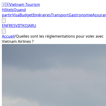
🇻🇳
Vietnam Tourism
Hôtels
Quand
partir
Visa
Budget
Itinéraires
Transport
Gastronomie
Assura
EN
FR
ES
VI
IT
KO
JA
RU
Accueil
/
Quelles sont les réglementations pour voler avec
Vietnam Airlines ?