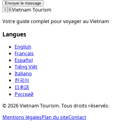
Envoyer le message
🇻🇳
Vietnam Tourism
Votre guide complet pour voyager au Vietnam
Langues
English
Français
Español
Tiếng Việt
Italiano
한국어
日本語
Русский
©
2026
Vietnam Tourism.
Tous droits réservés
.
Mentions légales
Plan du site
Contact