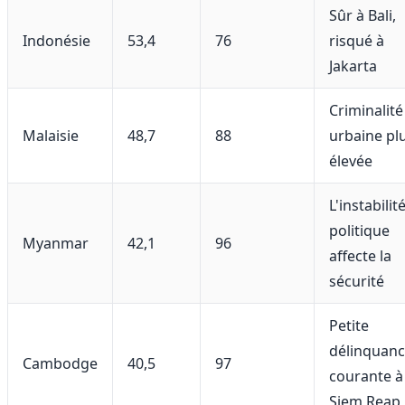
Sûr à Bali,
Indonésie
53,4
76
risqué à
Jakarta
Criminalité
Malaisie
48,7
88
urbaine pl
élevée
L'instabilit
politique
Myanmar
42,1
96
affecte la
sécurité
Petite
délinquan
Cambodge
40,5
97
courante à
Siem Reap