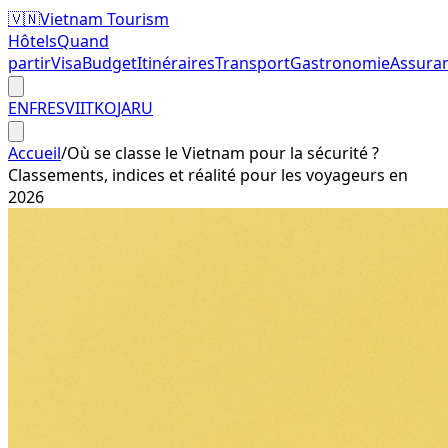
🇻🇳
Vietnam Tourism
Hôtels
Quand
partir
Visa
Budget
Itinéraires
Transport
Gastronomie
Assura
EN
FR
ES
VI
IT
KO
JA
RU
Accueil
/
Où se classe le Vietnam pour la sécurité ?
Classements, indices et réalité pour les voyageurs en
2026