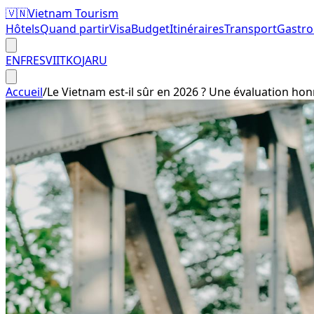
🇻🇳
Vietnam Tourism
Hôtels
Quand partir
Visa
Budget
Itinéraires
Transport
Gastr
EN
FR
ES
VI
IT
KO
JA
RU
Accueil
/
Le Vietnam est-il sûr en 2026 ? Une évaluation hon