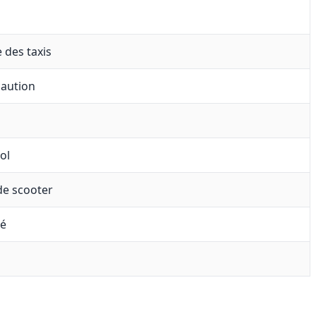
 des taxis
caution
ol
 de scooter
ré