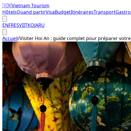
🇻🇳
Vietnam Tourism
Hôtels
Quand partir
Visa
Budget
Itinéraires
Transport
Gastr
EN
FR
ES
VI
IT
KO
JA
RU
Accueil
/
Visiter Hoi An : guide complet pour préparer votr