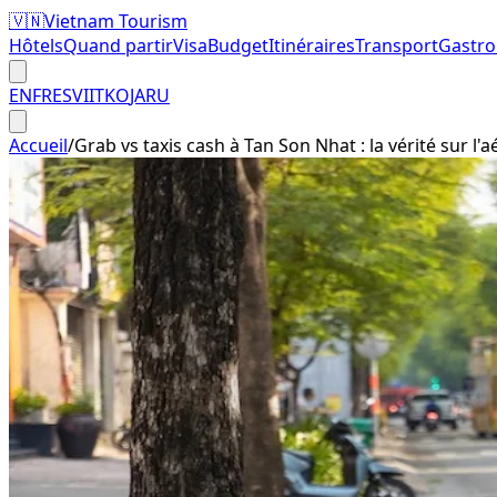
🇻🇳
Vietnam Tourism
Hôtels
Quand partir
Visa
Budget
Itinéraires
Transport
Gastr
EN
FR
ES
VI
IT
KO
JA
RU
Accueil
/
Grab vs taxis cash à Tan Son Nhat : la vérité sur l