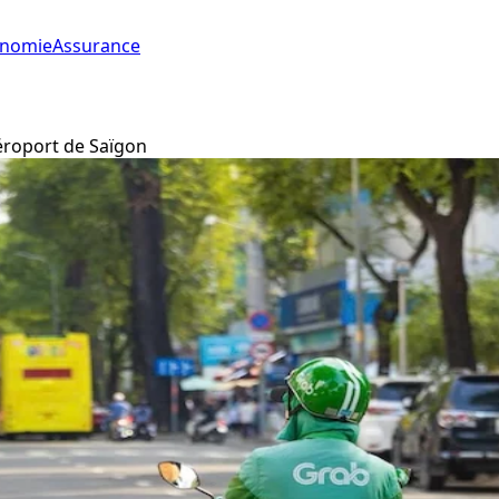
onomie
Assurance
'aéroport de Saïgon