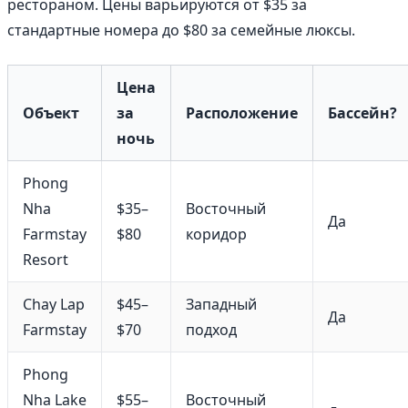
рестораном. Цены варьируются от $35 за
стандартные номера до $80 за семейные люксы.
Цена
Объект
за
Расположение
Бассейн?
ночь
Phong
Nha
$35–
Восточный
Да
Farmstay
$80
коридор
Resort
Chay Lap
$45–
Западный
Да
Farmstay
$70
подход
Phong
Nha Lake
$55–
Восточный