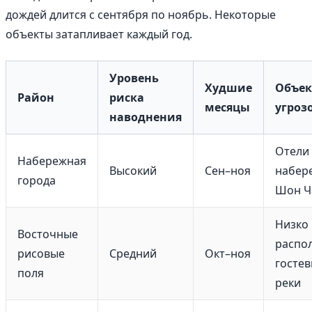
дождей длится с сентября по ноябрь. Некоторые
объекты затапливает каждый год.
Уровень
Худшие
Объек
Район
риска
месяцы
угроз
наводнения
Отели
Набережная
Высокий
Сен–ноя
набер
города
Шон Ч
Низко
Восточные
распо
рисовые
Средний
Окт–ноя
гостев
поля
реки