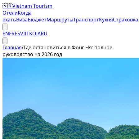
🇻🇳
Vietnam Tourism
Отели
Когда
ехать
Виза
Бюджет
Маршруты
Транспорт
Кухня
Страховка
EN
FR
ES
VI
IT
KO
JA
RU
Главная
/
Где остановиться в Фонг Ня: полное
руководство на 2026 год