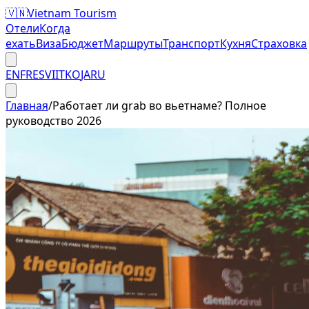
🇻🇳
Vietnam Tourism
Отели
Когда
ехать
Виза
Бюджет
Маршруты
Транспорт
Кухня
Страховка
EN
FR
ES
VI
IT
KO
JA
RU
Главная
/
Работает ли grab во вьетнаме? Полное
руководство 2026