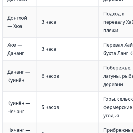
Подход к
Донгхой
3 часа
перевалу Ха
— Хюэ
пляжи
Хюэ —
Перевал Хай
3 часа
Дананг
бухта Ланг К
Побережье,
Дананг —
6 часов
лагуны, рыб
Куинён
деревни
Горы, сельс
Куинён —
5 часов
фермерские
Нячанг
угодья
Нячанг —
Прибрежны