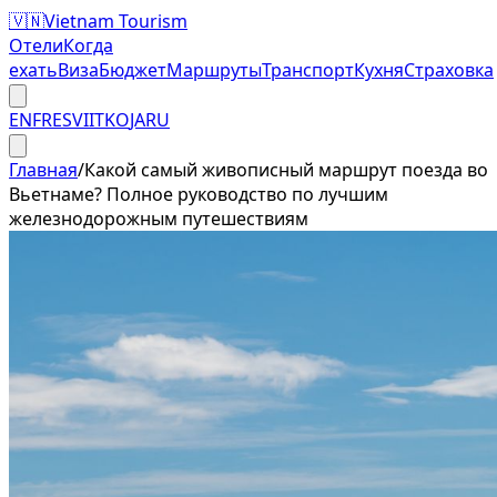
🇻🇳
Vietnam Tourism
Отели
Когда
ехать
Виза
Бюджет
Маршруты
Транспорт
Кухня
Страховка
EN
FR
ES
VI
IT
KO
JA
RU
Главная
/
Какой самый живописный маршрут поезда во
Вьетнаме? Полное руководство по лучшим
железнодорожным путешествиям