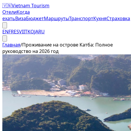
🇻🇳
Vietnam Tourism
Отели
Когда
ехать
Виза
Бюджет
Маршруты
Транспорт
Кухня
Страховка
EN
FR
ES
VI
IT
KO
JA
RU
Главная
/
Проживание на острове Катба: Полное
руководство на 2026 год