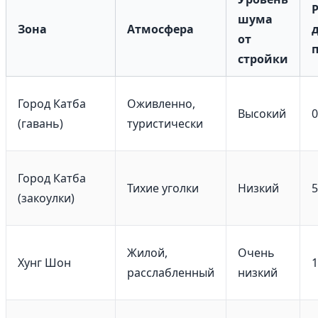
шума
Зона
Атмосфера
от
стройки
Город Катба
Оживленно,
Высокий
0
(гавань)
туристически
Город Катба
Тихие уголки
Низкий
5
(закоулки)
Жилой,
Очень
Хунг Шон
1
расслабленный
низкий