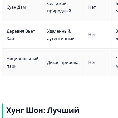
Сельский,
5
Суан Дам
Нет
природный
Деревня Вьет
Удаленный,
3
Нет
Хай
аутентичный
л
Национальный
1
Дикая природа
Нет
парк
Хунг Шон: Лучший