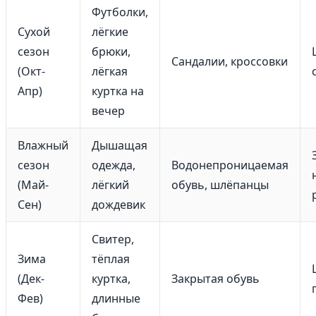
Футболки,
Сухой
лёгкие
сезон
брюки,
Сандалии, кроссовки
(Окт-
лёгкая
Апр)
куртка на
вечер
Влажный
Дышащая
сезон
одежда,
Водонепроницаемая
(Май-
лёгкий
обувь, шлёпанцы
Сен)
дождевик
Свитер,
Зима
тёплая
(Дек-
куртка,
Закрытая обувь
Фев)
длинные