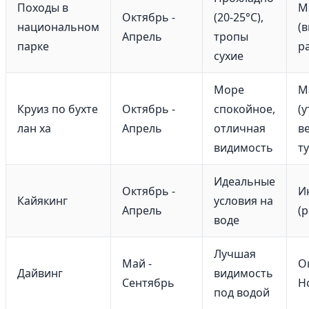
Походы в
М
Октябрь -
(20-25°C),
национальном
(
Апрель
тропы
парке
р
сухие
Море
М
Круиз по бухте
Октябрь -
спокойное,
(
лан ха
Апрель
отличная
в
видимость
т
Идеальные
Октябрь -
И
Кайякинг
условия на
Апрель
(
воде
Лучшая
Май -
О
Дайвинг
видимость
Сентябрь
Н
под водой