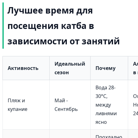
Лучшее время для
посещения катба в
зависимости от занятий
Идеальный
А
Активность
Почему
сезон
в
Вода 28-
30°C,
О
Пляж и
Май -
между
Н
купание
Сентябрь
ливнями
24
ясно
Прохладно