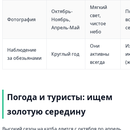
Мягкий
Октябрь-
П
свет,
Фотография
Ноябрь,
в
чистое
Апрель-Май
с
небо
Они
И
Наблюдение
Круглый год
активны
и
за обезьянами
всегда
(
Погода и туристы: ищем
золотую середину
Высокий сезон на катба длится с октября по апрель.