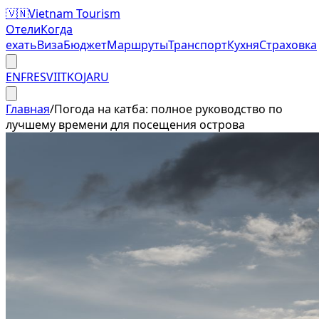
🇻🇳
Vietnam Tourism
Отели
Когда
ехать
Виза
Бюджет
Маршруты
Транспорт
Кухня
Страховка
EN
FR
ES
VI
IT
KO
JA
RU
Главная
/
Погода на катба: полное руководство по
лучшему времени для посещения острова