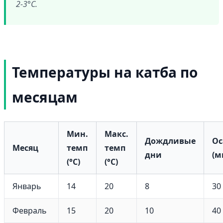
2-3°C.
Температуры на катба по
месяцам
Мин.
Макс.
Дождливые
Ос
Месяц
темп
темп
дни
(м
(°C)
(°C)
Январь
14
20
8
30
Февраль
15
20
10
40