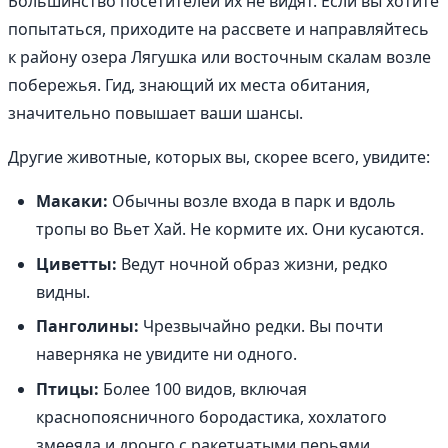
Большинство посетителей их не видят. Если вы хотите
попытаться, приходите на рассвете и направляйтесь
к району озера Лягушка или восточным скалам возле
побережья. Гид, знающий их места обитания,
значительно повышает ваши шансы.
Другие животные, которых вы, скорее всего, увидите:
Макаки:
Обычны возле входа в парк и вдоль
тропы во Вьет Хай. Не кормите их. Они кусаются.
Циветты:
Ведут ночной образ жизни, редко
видны.
Панголины:
Чрезвычайно редки. Вы почти
наверняка не увидите ни одного.
Птицы:
Более 100 видов, включая
краснопоясничного бородастика, хохлатого
змееяда и дронго с ракетчатыми перьями.