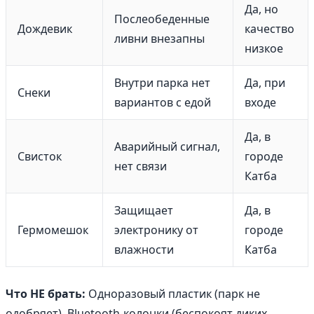
Да, но
Послеобеденные
Дождевик
качество
ливни внезапны
низкое
Внутри парка нет
Да, при
Снеки
вариантов с едой
входе
Да, в
Аварийный сигнал,
Свисток
городе
нет связи
Катба
Защищает
Да, в
Гермомешок
электронику от
городе
влажности
Катба
Что НЕ брать:
Одноразовый пластик (парк не
одобряет), Bluetooth-колонки (беспокоят диких