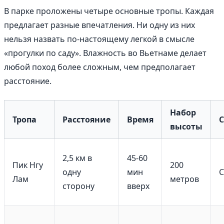
В парке проложены четыре основные тропы. Каждая
предлагает разные впечатления. Ни одну из них
нельзя назвать по-настоящему легкой в смысле
«прогулки по саду». Влажность во Вьетнаме делает
любой поход более сложным, чем предполагает
расстояние.
Набор
Тропа
Расстояние
Время
высоты
2,5 км в
45-60
Пик Нгу
200
одну
мин
С
Лам
метров
сторону
вверх