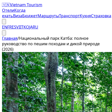
🇻🇳
Vietnam Tourism
Отели
Когда
ехать
Виза
Бюджет
Маршруты
Транспорт
Кухня
Страховка
EN
FR
ES
VI
IT
KO
JA
RU
Главная
/
Национальный парк Катба: полное
руководство по пешим походам и дикой природе
(2026)