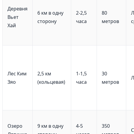
Деревня
6 км в одну
2-2,5
80
Л
Вьет
сторону
часа
метров
с
Хай
Лес Ким
2,5 км
1-1,5
30
Л
Зяо
(кольцевая)
часа
метров
Озеро
9 км в одну
4-5
350
С