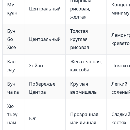
Широкая
Ми
Концен
Центральный
рисовая,
куанг
миниму
желтая
Бун
Толстая
Лемонгр
бо
Центральный
круглая
кревето
Хюэ
рисовая
Као
Жевательная,
Хойан
Почти н
лау
как соба
Бун
Побережье
Круглая
Легкий,
ча ка
Центра
вермишель
солены
Хю
тьеу
Прозрачная
Сладкий
Юг
нам
или яичная
костях