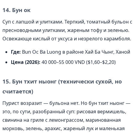
14. Бун ок
Суп с лапшой и улитками. Терпкий, томатный бульон с
пресноводными улитками, жареным тофу и зеленью.
Освежающе кислый от уксуса и незрелого карамболя.
Где:
Bun Oc Ba Luong в районе Хай Ба Чынг, Ханой
Цена (2026):
40 000–55 000 VND ($1,60–$2,20)
15. Бун тхит ныонг (технически сухой, но
считается)
Пурист возразит — бульона нет. Но бун тхит ныонг —
это, по сути, разобранный суп: рисовая вермишель,
свинина на гриле с лемонграссом, маринованная
морковь, зелень, арахис, жареный лук и маленькая