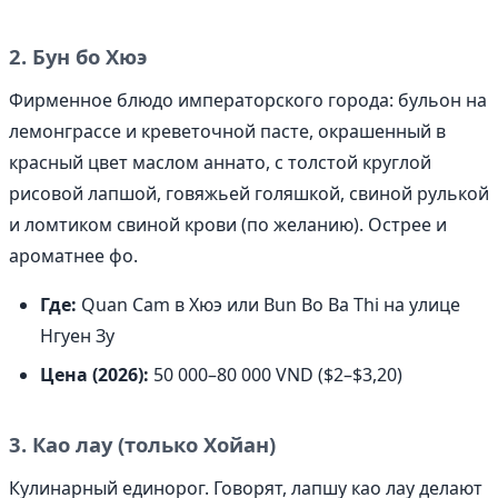
2. Бун бо Хюэ
Фирменное блюдо императорского города: бульон на
лемонграссе и креветочной пасте, окрашенный в
красный цвет маслом аннато, с толстой круглой
рисовой лапшой, говяжьей голяшкой, свиной рулькой
и ломтиком свиной крови (по желанию). Острее и
ароматнее фо.
Где:
Quan Cam в Хюэ или Bun Bo Ba Thi на улице
Нгуен Зу
Цена (2026):
50 000–80 000 VND ($2–$3,20)
3. Као лау (только Хойан)
Кулинарный единорог. Говорят, лапшу као лау делают