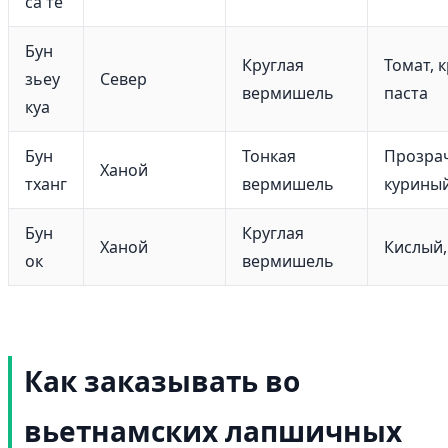
са те
Бун
Круглая
Томат, 
зьеу
Север
вермишель
паста
куа
Бун
Тонкая
Прозра
Ханой
тханг
вермишель
курины
Бун
Круглая
Ханой
Кислый,
ок
вермишель
Как заказывать во
вьетнамских лапшичных