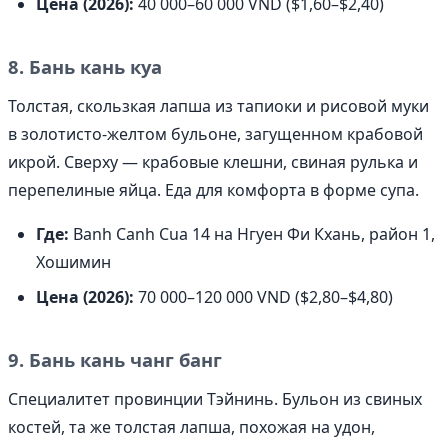
Цена (2026):
40 000–60 000 VND ($1,60–$2,40)
8. Бань кань куа
Толстая, скользкая лапша из тапиоки и рисовой муки
в золотисто-желтом бульоне, загущенном крабовой
икрой. Сверху — крабовые клешни, свиная рулька и
перепелиные яйца. Еда для комфорта в форме супа.
Где:
Banh Canh Cua 14 на Нгуен Фи Кхань, район 1,
Хошимин
Цена (2026):
70 000–120 000 VND ($2,80–$4,80)
9. Бань кань чанг банг
Специалитет провинции Тэйнинь. Бульон из свиных
костей, та же толстая лапша, похожая на удон,