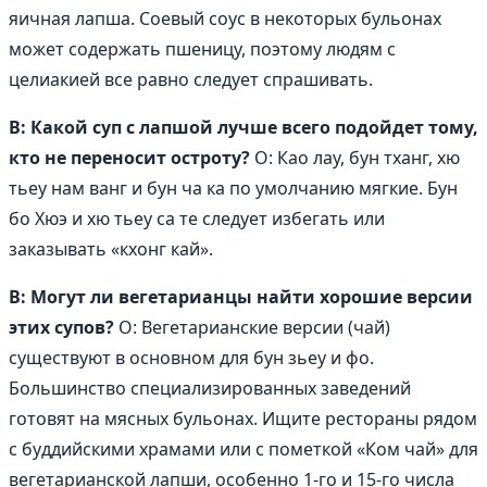
яичная лапша. Соевый соус в некоторых бульонах
может содержать пшеницу, поэтому людям с
целиакией все равно следует спрашивать.
В: Какой суп с лапшой лучше всего подойдет тому,
кто не переносит остроту?
О: Као лау, бун тханг, хю
тьеу нам ванг и бун ча ка по умолчанию мягкие. Бун
бо Хюэ и хю тьеу са те следует избегать или
заказывать «кхонг кай».
В: Могут ли вегетарианцы найти хорошие версии
этих супов?
О: Вегетарианские версии (чай)
существуют в основном для бун зьеу и фо.
Большинство специализированных заведений
готовят на мясных бульонах. Ищите рестораны рядом
с буддийскими храмами или с пометкой «Ком чай» для
вегетарианской лапши, особенно 1-го и 15-го числа