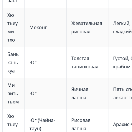
ванг
Хю
тьеу
Жевательная
Легкий,
Меконг
ми
рисовая
сладкий
тхо
Бань
Толстая
Густой,
кань
Юг
тапиоковая
крабом
куа
Ми
Яичная
Пять сп
вить
Юг
лапша
лекарс
тьем
Хю
Юг (Чайна-
Рисовая
тьеу
Арахис-
таун)
лапша