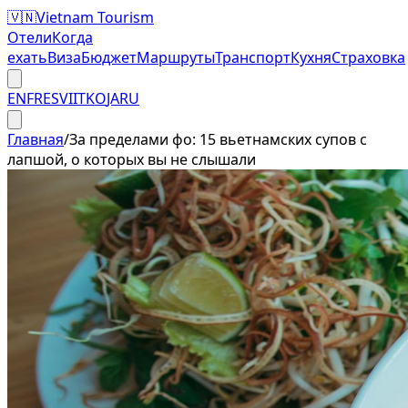
🇻🇳
Vietnam Tourism
Отели
Когда
ехать
Виза
Бюджет
Маршруты
Транспорт
Кухня
Страховка
EN
FR
ES
VI
IT
KO
JA
RU
Главная
/
За пределами фо: 15 вьетнамских супов с
лапшой, о которых вы не слышали