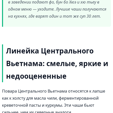
в заведении подают фо, бун бо Хюэ и хю тьеу в
одном меню — уходите. Лучшие чаши получаются
на кухнях, где варят один и тот же суп 30 лет.
Линейка Центрального
Вьетнама: смелые, яркие и
недооцененные
Повара Центрального Вьетнама относятся к лапше
как к холсту для масла чили, ферментированной
креветочной пасты и куркумы. Эти чаши бьют
сильнее, чем их северные аналоги.