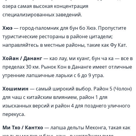
озера самая высокая концентрация
специализированных заведений.
Хюэ
— город-паломник для бун бо Хюэ. Пропустите
туристические рестораны в районе цитадели;
направляйтесь в местные районы, такие как Фу Кат.
Хойан / Дананг
— као лау, ми куанг, бун ча ка — все в
пределах 30 км. Рынок Кон в Дананге имеет отличные
утренние лапшичные ларьки с 6 до 9 утра.
Хошимин
— самый широкий выбор. Район 5 (Чолон)
для чаш с китайским влиянием, район 1 для
изысканных версий и район 4 для позднего уличного
перекуса.
Ми Тхо / Кантхо
— лапша дельты Меконга, такая как
хю тьеу ми тхо и бань кань, в чистейшем виде.