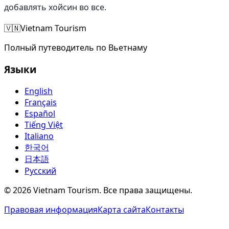
добавлять хойсин во все.
🇻🇳
Vietnam Tourism
Полный путеводитель по Вьетнаму
Языки
English
Français
Español
Tiếng Việt
Italiano
한국어
日本語
Русский
©
2026
Vietnam Tourism.
Все права защищены
.
Правовая информация
Карта сайта
Контакты