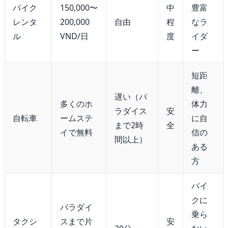
バイク
150,000〜
中
豊富
レンタ
200,000
自由
程
なラ
ル
VND/日
度
イダ
ー
短距
離、
遅い（パ
多くのホ
体力
ラダイス
安
自転車
ームステ
に自
まで2時
全
イで無料
信の
間以上）
ある
方
バイ
クに
パラダイ
乗ら
タクシ
スまで片
安