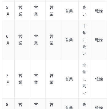
5
営
営
営
高
営業
乾燥
月
業
業
業
い
非
常
6
営
営
営
営業
に
乾燥
月
業
業
業
高
い
非
常
7
営
営
営
営業
に
乾燥
月
業
業
業
高
い
8
営
営
営
高
営業
乾燥