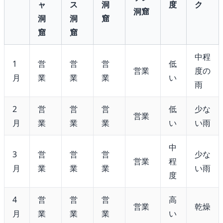
ャ
ス
洞
度
ク
洞窟
洞
洞
窟
窟
窟
中程
1
営
営
営
低
営業
度の
月
業
業
業
い
雨
2
営
営
営
低
少な
営業
月
業
業
業
い
い雨
中
3
営
営
営
少な
営業
程
月
業
業
業
い雨
度
4
営
営
営
高
営業
乾燥
月
業
業
業
い