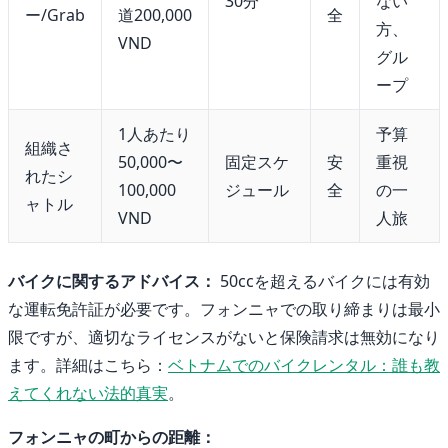
30分
ない
ー/Grab
道200,000
全
方、
VND
グル
ープ
1人あたり
予算
組織さ
50,000〜
固定スケ
安
重視
れたシ
100,000
ジュール
全
の一
ャトル
VND
人旅
バイクに関するアドバイス：
50ccを超えるバイクには有効
な運転免許証が必要です。フォンニャでの取り締まりは最小
限ですが、適切なライセンスがないと保険請求は無効になり
ます。詳細はこちら：
ベトナムでのバイクレンタル：誰も教
えてくれない法的真実
。
フォンニャの町からの距離：