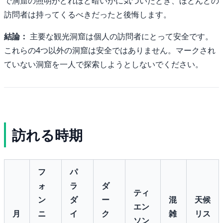
で洞窟の照明がどれほど暗いかに気づいたとき、ほとんどの
訪問者は持ってくるべきだったと後悔します。
結論：
主要な観光洞窟は個人の訪問者にとって安全です。
これらの4つ以外の洞窟は安全ではありません。マークされ
ていない洞窟を一人で探索しようとしないでください。
訪れる時期
フ
パ
ォ
ラ
ダ
ティ
ン
ダ
ー
混
天候
エン
月
ニ
イ
ク
雑
リス
ソン