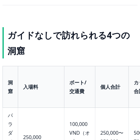
ガイドなしで訪れられる4つの
洞窟
洞
ボート/
カ
入場料
個人合計
窟
交通費
合
パ
ラ
100,000
ダ
VND（オ
250,000〜
50
250,000