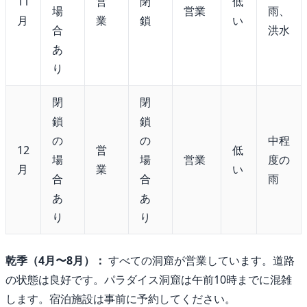
11
営
閉
低
場
営業
雨、
月
業
鎖
い
合
洪水
あ
り
閉
閉
鎖
鎖
の
の
中程
12
営
低
場
場
営業
度の
月
業
い
合
合
雨
あ
あ
り
り
乾季（4月〜8月）：
すべての洞窟が営業しています。道路
の状態は良好です。パラダイス洞窟は午前10時までに混雑
します。宿泊施設は事前に予約してください。