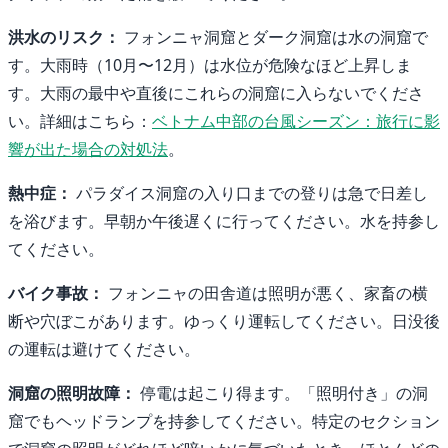
洪水のリスク：
フォンニャ洞窟とダーク洞窟は水の洞窟で
す。大雨時（10月〜12月）は水位が危険なほど上昇しま
す。大雨の最中や直後にこれらの洞窟に入らないでくださ
い。詳細はこちら：
ベトナム中部の台風シーズン：旅行に影
響が出た場合の対処法
。
熱中症：
パラダイス洞窟の入り口までの登りは急で日差し
を浴びます。早朝か午後遅くに行ってください。水を持参し
てください。
バイク事故：
フォンニャの田舎道は照明が悪く、家畜の横
断や穴ぼこがあります。ゆっくり運転してください。日没後
の運転は避けてください。
洞窟の照明故障：
停電は起こり得ます。「照明付き」の洞
窟でもヘッドランプを持参してください。特定のセクション