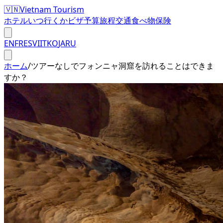
🇻🇳
Vietnam Tourism
ホテル
いつ行くか
ビザ
予算
旅程
交通
食べ物
保険
EN
FR
ES
VI
IT
KO
JA
RU
ホーム
/
ツアーなしでフォンニャ洞窟を訪れることはできま
すか？