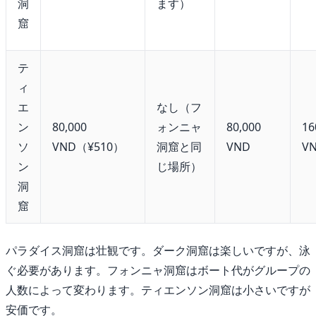
洞
ます）
窟
テ
ィ
エ
なし（フ
ン
80,000
ォンニャ
80,000
16
ソ
VND（¥510）
洞窟と同
VND
V
ン
じ場所）
洞
窟
パラダイス洞窟は壮観です。ダーク洞窟は楽しいですが、泳
ぐ必要があります。フォンニャ洞窟はボート代がグループの
人数によって変わります。ティエンソン洞窟は小さいですが
安価です。