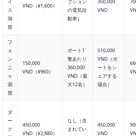
イ
プション
350,000
70
VND（¥1,600）
ス
の電気自
VND
V
洞
動車）
窟
フ
ォ
ボート1
510,000
ン
隻あたり
VND（ボ
150,000
66
ニ
360,000
ートをシ
VND（¥960）
V
ャ
VND（最
ェアする
洞
大12名）
場合）
窟
ダ
ー
なし（含
450,000
450,000
90
ク
まれてい
VND（¥2,880）
VND
V