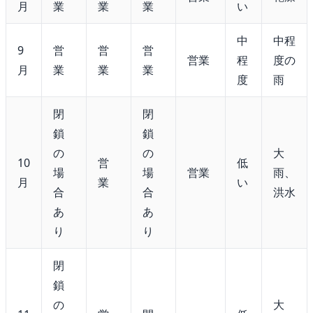
月
業
業
業
い
中
中程
9
営
営
営
営業
程
度の
月
業
業
業
度
雨
閉
閉
鎖
鎖
の
の
大
10
営
低
場
場
営業
雨、
月
業
い
合
合
洪水
あ
あ
り
り
閉
鎖
の
大