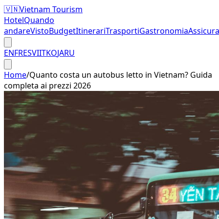
🇻🇳
Vietnam Tourism
Hotel
Quando
andare
Visto
Budget
Itinerari
Trasporti
Gastronomia
Assicur
EN
FR
ES
VI
IT
KO
JA
RU
Home
/
Quanto costa un autobus letto in Vietnam? Guida
completa ai prezzi 2026