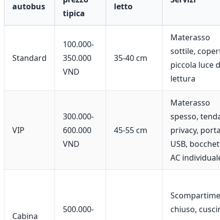
autobus
letto
tipica
Materasso
100.000-
sottile, coper
Standard
350.000
35-40 cm
piccola luce 
VND
lettura
Materasso
300.000-
spesso, tend
VIP
600.000
45-55 cm
privacy, port
VND
USB, bocchet
AC individual
Scompartime
500.000-
chiuso, cusci
Cabina