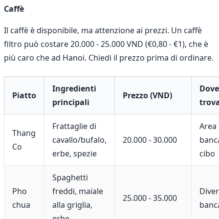
Caffè
Il caffè è disponibile, ma attenzione ai prezzi. Un caffè
filtro può costare 20.000 - 25.000 VND (€0,80 - €1), che è
più caro che ad Hanoi. Chiedi il prezzo prima di ordinare.
Ingredienti
Dove
Piatto
Prezzo (VND)
principali
trov
Frattaglie di
Area
Thang
cavallo/bufalo,
20.000 - 30.000
banca
Co
erbe, spezie
cibo
Spaghetti
Pho
freddi, maiale
Dive
25.000 - 35.000
chua
alla griglia,
banca
erbe