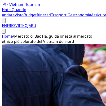
🇻🇳
Vietnam Tourism
Hotel
Quando
andare
Visto
Budget
Itinerari
Trasporti
Gastronomia
Assicur
EN
FR
ES
VI
IT
KO
JA
RU
Home
/
Mercato di Bac Ha, guida onesta al mercato
etnico più colorato del Vietnam del nord