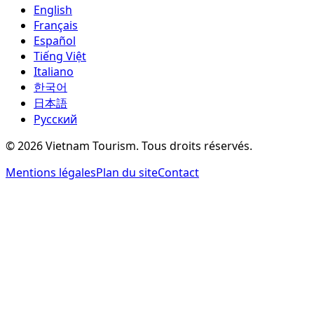
English
Français
Español
Tiếng Việt
Italiano
한국어
日本語
Русский
©
2026
Vietnam Tourism.
Tous droits réservés
.
Mentions légales
Plan du site
Contact