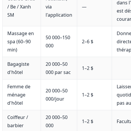
dans l
/ Be / Xanh
via
—
est d
SM
l'application
coura
Massage en
Donne
50 000–150
spa (60–90
2–6 $
direc
000
min)
théra
Bagagiste
20 000–50
1–2 $
d'hôtel
000 par sac
Femme de
Laisse
20 000–50
ménage
1–2 $
quoti
000/jour
d'hôtel
pas au
Coiffeur /
20 000–50
1–2 $
Faculta
barbier
000