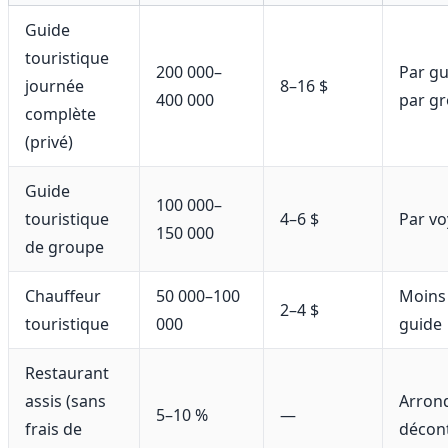
Guide
touristique
200 000–
Par gu
journée
8–16 $
400 000
par g
complète
(privé)
Guide
100 000–
touristique
4–6 $
Par v
150 000
de groupe
Chauffeur
50 000–100
Moins 
2–4 $
touristique
000
guide
Restaurant
assis (sans
Arrond
5–10 %
—
frais de
décon