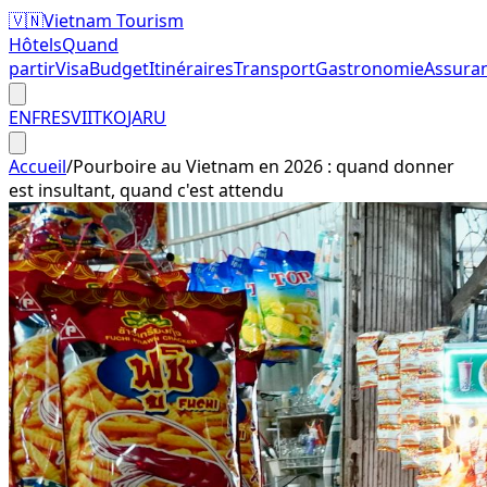
🇻🇳
Vietnam Tourism
Hôtels
Quand
partir
Visa
Budget
Itinéraires
Transport
Gastronomie
Assura
EN
FR
ES
VI
IT
KO
JA
RU
Accueil
/
Pourboire au Vietnam en 2026 : quand donner
est insultant, quand c'est attendu