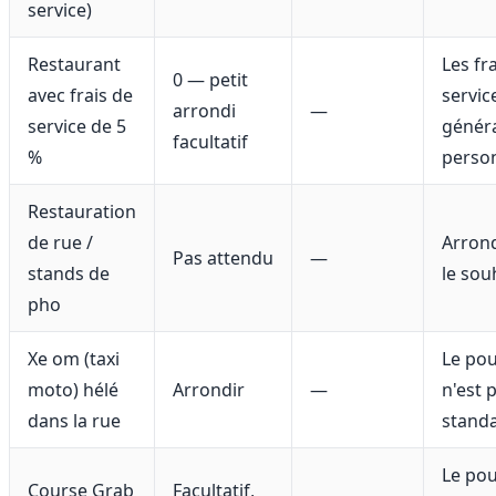
service)
Restaurant
Les fr
0 — petit
avec frais de
servic
arrondi
—
service de 5
génér
facultatif
%
perso
Restauration
de rue /
Arrond
Pas attendu
—
stands de
le sou
pho
Xe om (taxi
Le pou
moto) hélé
Arrondir
—
n'est 
dans la rue
stand
Le pou
Course Grab
Facultatif,