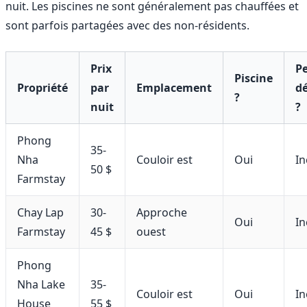
nuit. Les piscines ne sont généralement pas chauffées et
sont parfois partagées avec des non-résidents.
Prix
Pe
Piscine
Propriété
par
Emplacement
d
?
nuit
?
Phong
35-
Nha
Couloir est
Oui
In
50 $
Farmstay
Chay Lap
30-
Approche
Oui
In
Farmstay
45 $
ouest
Phong
Nha Lake
35-
Couloir est
Oui
In
House
55 $