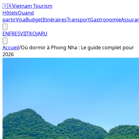
🇻🇳
Vietnam Tourism
Hôtels
Quand
partir
Visa
Budget
Itinéraires
Transport
Gastronomie
Assura
EN
FR
ES
VI
IT
KO
JA
RU
Accueil
/
Où dormir à Phong Nha : Le guide complet pour
2026