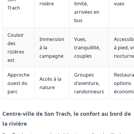
rivière
limité,
vues
Trach
arrivées en
bus
Couloir
Immersion
Vues,
Accessibi
des
à la
tranquillité,
à pied, v
rizières
campagne
couples
nocturn
est
Approche
Groupes
Restaura
Accès à la
ouest du
d'aventure,
options
nature
parc
randonneurs
économi
Centre-ville de Son Trach, le confort au bord de
la rivière