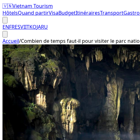
🇻🇳
Vietnam Tourism
Hôtels
Quand partir
Visa
Budget
Itinéraires
Transport
Gastr
EN
FR
ES
VI
IT
KO
JA
RU
Accueil
/
Combien de temps faut-il pour visiter le parc nat