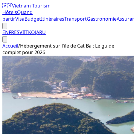
🇻🇳
Vietnam Tourism
Hôtels
Quand
partir
Visa
Budget
Itinéraires
Transport
Gastronomie
Assura
EN
FR
ES
VI
IT
KO
JA
RU
Accueil
/
Hébergement sur l'île de Cat Ba : Le guide
complet pour 2026