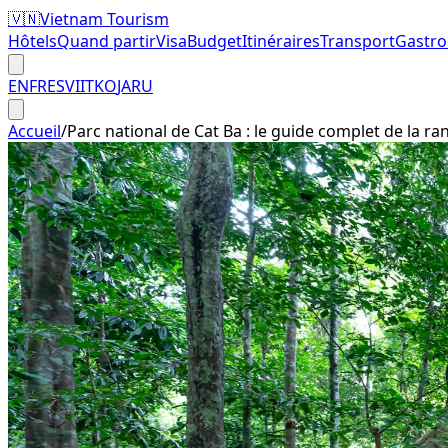
🇻🇳
Vietnam Tourism
Hôtels
Quand partir
Visa
Budget
Itinéraires
Transport
Gastr
EN
FR
ES
VI
IT
KO
JA
RU
Accueil
/
Parc national de Cat Ba : le guide complet de la r