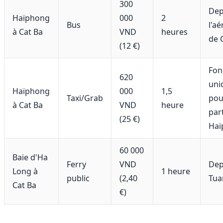
300
Dep
Haïphong
000
2
Bus
l'a
à Cat Ba
VND
heures
de 
(12 €)
Fon
620
uni
Haïphong
000
1,5
Taxi/Grab
pou
à Cat Ba
VND
heure
par
(25 €)
Haï
60 000
Baie d'Ha
Ferry
VND
Dep
Long à
1 heure
public
(2,40
Tua
Cat Ba
€)