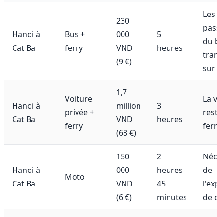
Les
230
pas
Hanoi à
Bus +
000
5
du 
Cat Ba
ferry
VND
heures
tra
(9 €)
sur 
1,7
Voiture
La 
Hanoi à
million
3
privée +
rest
Cat Ba
VND
heures
ferry
fer
(68 €)
150
2
Néc
Hanoi à
000
heures
de
Moto
Cat Ba
VND
45
l'e
(6 €)
minutes
de 