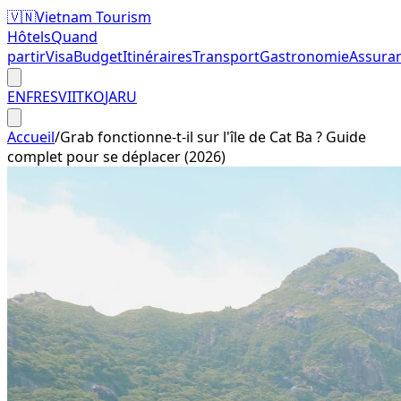
🇻🇳
Vietnam Tourism
Hôtels
Quand
partir
Visa
Budget
Itinéraires
Transport
Gastronomie
Assura
EN
FR
ES
VI
IT
KO
JA
RU
Accueil
/
Grab fonctionne-t-il sur l'île de Cat Ba ? Guide
complet pour se déplacer (2026)