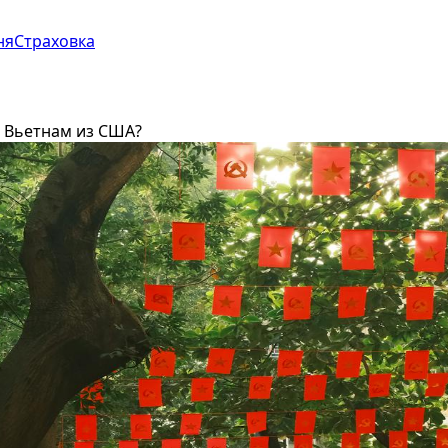
ня
Страховка
о Вьетнам из США?