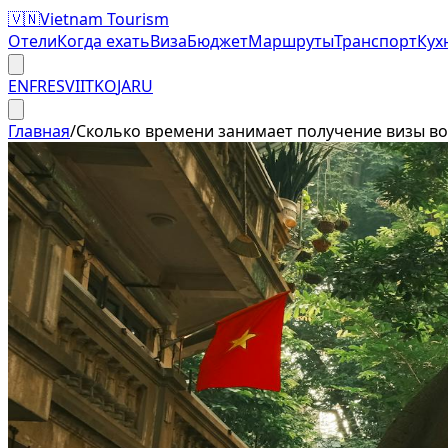
🇻🇳
Vietnam Tourism
Отели
Когда ехать
Виза
Бюджет
Маршруты
Транспорт
Кух
EN
FR
ES
VI
IT
KO
JA
RU
Главная
/
Сколько времени занимает получение визы в