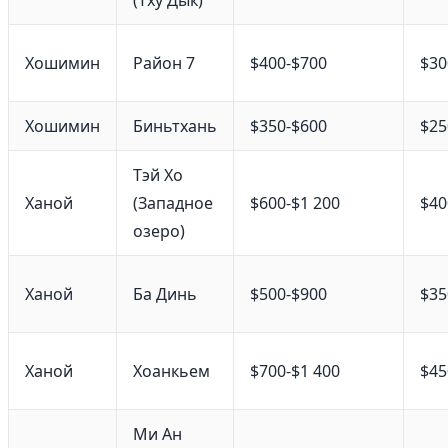
Хошимин
Район 7
$400-$700
$30
Хошимин
Биньтхань
$350-$600
$25
Тэй Хо
Ханой
(Западное
$600-$1 200
$40
озеро)
Ханой
Ба Динь
$500-$900
$35
Ханой
Хоанкьем
$700-$1 400
$45
Ми Ан