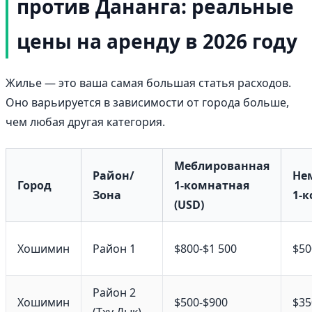
против Дананга: реальные
цены на аренду в 2026 году
Жилье — это ваша самая большая статья расходов.
Оно варьируется в зависимости от города больше,
чем любая другая категория.
Меблированная
Район/
Не
Город
1-комнатная
Зона
1-к
(USD)
Хошимин
Район 1
$800-$1 500
$50
Район 2
Хошимин
$500-$900
$35
(Тху Дык)