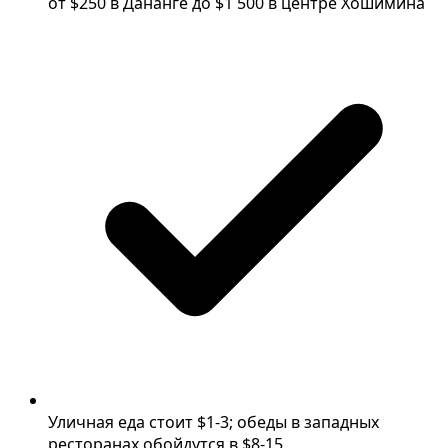
от $250 в Дананге до $1 500 в центре Хошимина
Уличная еда стоит $1-3; обеды в западных
ресторанах обойдутся в $8-15