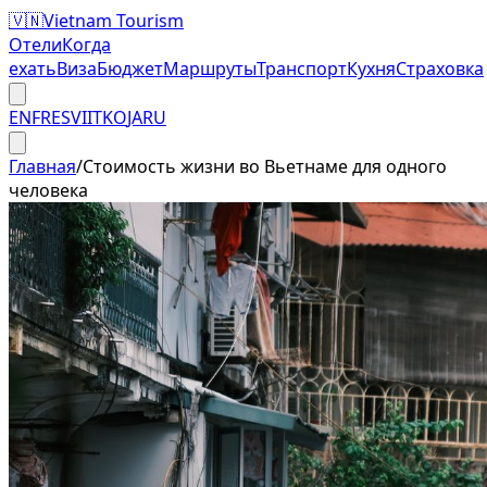
🇻🇳
Vietnam Tourism
Отели
Когда
ехать
Виза
Бюджет
Маршруты
Транспорт
Кухня
Страховка
EN
FR
ES
VI
IT
KO
JA
RU
Главная
/
Стоимость жизни во Вьетнаме для одного
человека