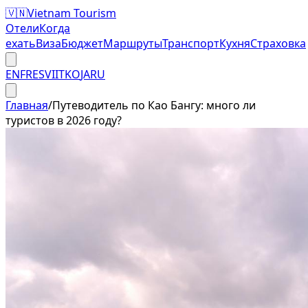
🇻🇳
Vietnam Tourism
Отели
Когда
ехать
Виза
Бюджет
Маршруты
Транспорт
Кухня
Страховка
EN
FR
ES
VI
IT
KO
JA
RU
Главная
/
Путеводитель по Као Бангу: много ли
туристов в 2026 году?