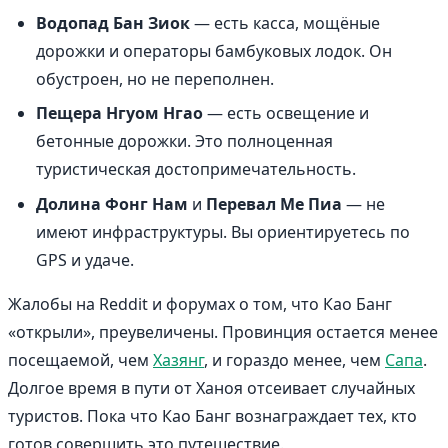
Водопад Бан Зиок
— есть касса, мощёные
дорожки и операторы бамбуковых лодок. Он
обустроен, но не переполнен.
Пещера Нгуом Нгао
— есть освещение и
бетонные дорожки. Это полноценная
туристическая достопримечательность.
Долина Фонг Нам
и
Перевал Ме Пиа
— не
имеют инфраструктуры. Вы ориентируетесь по
GPS и удаче.
Жалобы на Reddit и форумах о том, что Као Банг
«открыли», преувеличены. Провинция остается менее
посещаемой, чем
Хазянг
, и гораздо менее, чем
Сапа
.
Долгое время в пути от Ханоя отсеивает случайных
туристов. Пока что Као Банг вознаграждает тех, кто
готов совершить это путешествие.