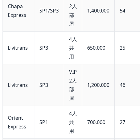
Chapa
2人
SP1/SP3
1,400,000
54
Express
部
屋
4人
Livitrans
SP3
共
650,000
25
用
VIP
2人
Livitrans
SP3
1,200,000
46
部
屋
4人
Orient
SP1
共
700,000
27
Express
用