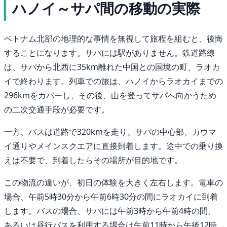
ハノイ～サパ間の移動の実際
ベトナム北部の地理的な事情を無視して旅程を組むと、後悔
することになります。サパには駅がありません。鉄道路線
は、サパから北西に35km離れた中国との国境の町、ラオカ
イで終わります。列車での旅は、ハノイからラオカイまでの
296kmをカバーし、その後、山を登ってサパへ向かうため
の二次交通手段が必要です。
一方、バスは道路で320kmを走り、サパの中心部、カウマ
イ通りやメインスクエアに直接到着します。途中での乗り換
えは不要で、到着したらその場所が目的地です。
この物流の違いが、初日の体験を大きく左右します。電車の
場合、午前5時30分から午前6時30分の間にラオカイに到着
します。バスの場合、サパには午前3時から午前4時の間、
あるいは昼行バスを利用する場合は午前11時から午後12時