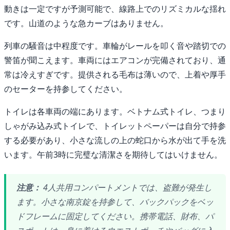
動きは一定ですが予測可能で、線路上でのリズミカルな揺れ
です。山道のような急カーブはありません。
列車の騒音は中程度です。車輪がレールを叩く音や踏切での
警笛が聞こえます。車両にはエアコンが完備されており、通
常は冷えすぎです。提供される毛布は薄いので、上着や厚手
のセーターを持参してください。
トイレは各車両の端にあります。ベトナム式トイレ、つまり
しゃがみ込み式トイレで、トイレットペーパーは自分で持参
する必要があり、小さな流しの上の蛇口から水が出て手を洗
います。午前3時に完璧な清潔さを期待してはいけません。
注意：
4人共用コンパートメントでは、盗難が発生し
ます。小さな南京錠を持参して、バックパックをベッ
ドフレームに固定してください。携帯電話、財布、パ