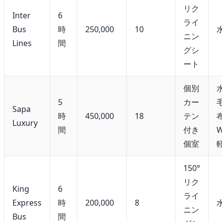
リク
Inter
6
ライ
Bus
時
250,000
10
ニン
Lines
間
グシ
ート
個別
5
カー
Sapa
時
450,000
18
テン
Luxury
間
付き
W
個室
150°
リク
King
6
ライ
Express
時
200,000
8
ニン
Bus
間