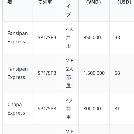
者
て列車
（VND）
（USD）
イ
プ
4人
Fansipan
SP1/SP3
共
850,000
33
Express
用
VIP
Fansipan
2人
SP1/SP3
1,500,000
58
Express
部
屋
4人
Chapa
SP1/SP3
共
800,000
31
Express
用
VIP