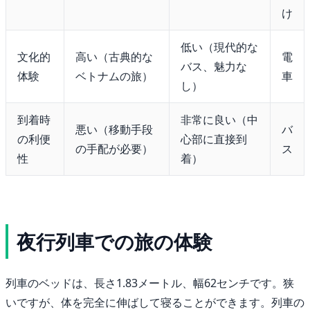
け
低い（現代的な
文化的
高い（古典的な
電
バス、魅力な
体験
ベトナムの旅）
車
し）
到着時
非常に良い（中
悪い（移動手段
バ
の利便
心部に直接到
の手配が必要）
ス
性
着）
夜行列車での旅の体験
列車のベッドは、長さ1.83メートル、幅62センチです。狭
いですが、体を完全に伸ばして寝ることができます。列車の