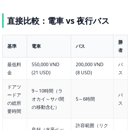
直接比較：電車 vs 夜行バス
勝
基準
電車
バス
者
最低料
550,000 VND
200,000 VND
バ
金
(21 USD)
(8 USD)
ス
ドアツ
9～10時間（ラ
ードア
バ
オカイ～サパ間
5～6時間
の総所
ス
の移動含む）
要時間
許容範囲（リク
良好（水平ベッ