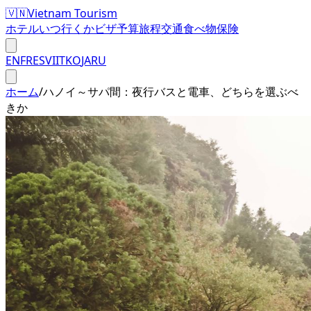
🇻🇳
Vietnam Tourism
ホテル
いつ行くか
ビザ
予算
旅程
交通
食べ物
保険
EN
FR
ES
VI
IT
KO
JA
RU
ホーム
/
ハノイ～サパ間：夜行バスと電車、どちらを選ぶべ
きか