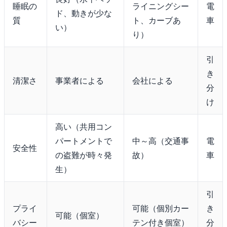
睡眠の
ライニングシー
電
ド、動きが少な
質
ト、カーブあ
車
い）
り）
引
き
清潔さ
事業者による
会社による
分
け
高い（共用コン
パートメントで
中～高（交通事
電
安全性
の盗難が時々発
故）
車
生）
引
プライ
可能（個別カー
き
可能（個室）
バシー
テン付き個室）
分