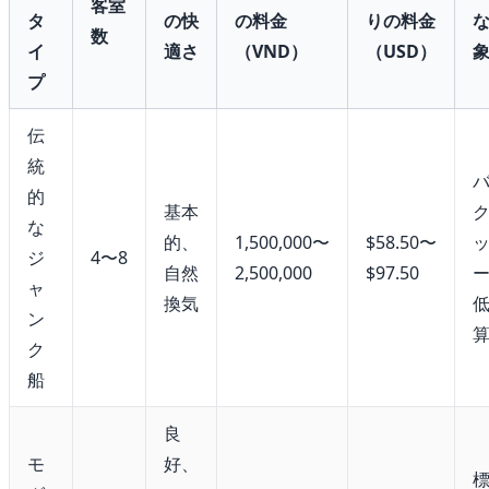
客室
タ
の快
の料金
りの料金
数
イ
適さ
（VND）
（USD）
プ
伝
統
的
基本
な
的、
1,500,000〜
$58.50〜
ジ
4〜8
自然
2,500,000
$97.50
ャ
換気
ン
ク
船
良
モ
好、