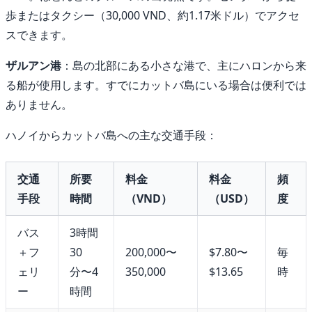
歩またはタクシー（30,000 VND、約1.17米ドル）でアクセ
スできます。
ザルアン港
：島の北部にある小さな港で、主にハロンから来
る船が使用します。すでにカットバ島にいる場合は便利では
ありません。
ハノイからカットバ島への主な交通手段：
交通
所要
料金
料金
頻
手段
時間
（VND）
（USD）
度
バス
3時間
＋フ
30
200,000〜
$7.80〜
毎
ェリ
分〜4
350,000
$13.65
時
ー
時間