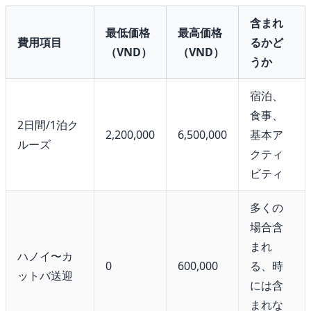
含まれ
最低価格
最高価格
費用項目
るかど
（VND）
（VND）
うか
宿泊、
食事、
2日間/1泊ク
2,200,000
6,500,000
基本ア
ルーズ
クティ
ビティ
多くの
場合含
まれ
ハノイ〜カ
0
600,000
る、時
ットバ送迎
には含
まれな