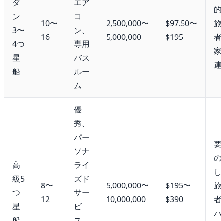
ダ
エア
ン
コ
10〜
2,500,000〜
$97.50〜
3〜
ン、
16
5,000,000
$195
4つ
専用
星
バス
船
ルー
ム
優
秀、
パー
ソナ
高
ライ
級5
ズド
8〜
5,000,000〜
$195〜
つ
サー
12
10,000,000
$390
星
ビ
船
ス、