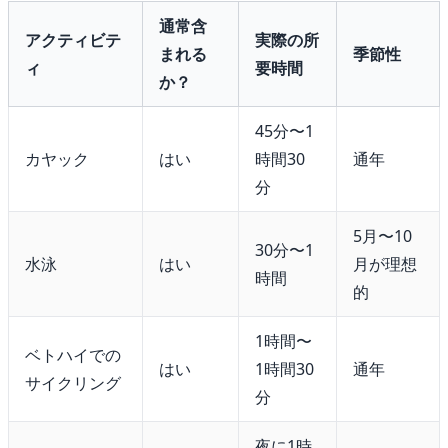
通常含
アクティビテ
実際の所
まれる
季節性
ィ
要時間
か？
45分〜1
カヤック
はい
時間30
通年
分
5月〜10
30分〜1
水泳
はい
月が理想
時間
的
1時間〜
ベトハイでの
はい
1時間30
通年
サイクリング
分
夜に1時