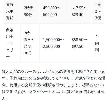
直行
1日
2時間
450,000〜
$17.55〜
水中
2〜
30分
600,000
$23.40
翼船
3便
自家
3時
用車
予
間〜3
1,500,000〜
$58.50〜
＋フ
約
時間
2,500,000
$97.50
ェリ
制
30分
ー
ほとんどのクルーズはハノイからの送迎を価格に含んでいま
す。予約前にこの点を確認してください。送迎が含まれる場
合、使用する交通手段の種類も尋ねましょう。標準的なバス
は安価ですが、プライベートミニバスほど快適ではありませ
ん。