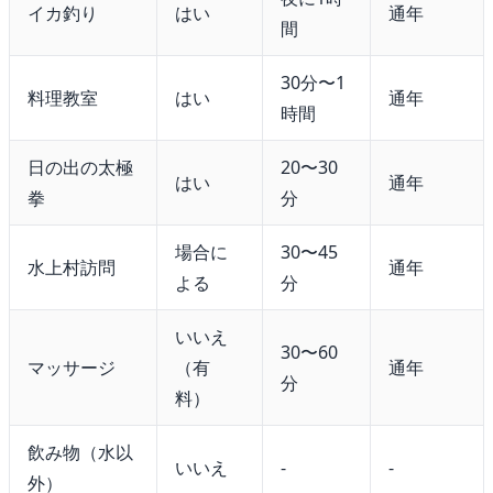
イカ釣り
はい
通年
間
30分〜1
料理教室
はい
通年
時間
日の出の太極
20〜30
はい
通年
拳
分
場合に
30〜45
水上村訪問
通年
よる
分
いいえ
30〜60
マッサージ
（有
通年
分
料）
飲み物（水以
いいえ
-
-
外）