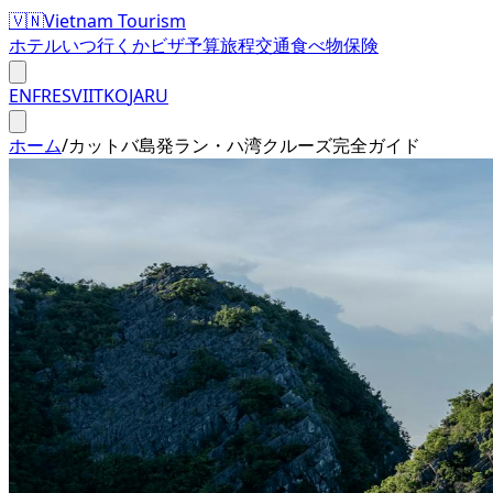
🇻🇳
Vietnam Tourism
ホテル
いつ行くか
ビザ
予算
旅程
交通
食べ物
保険
EN
FR
ES
VI
IT
KO
JA
RU
ホーム
/
カットバ島発ラン・ハ湾クルーズ完全ガイド