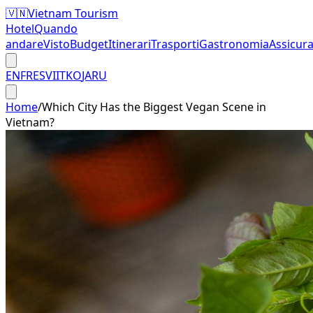
🇻🇳
Vietnam Tourism
Hotel
Quando
andare
Visto
Budget
Itinerari
Trasporti
Gastronomia
Assicur
EN
FR
ES
VI
IT
KO
JA
RU
Home
/
Which City Has the Biggest Vegan Scene in
Vietnam?