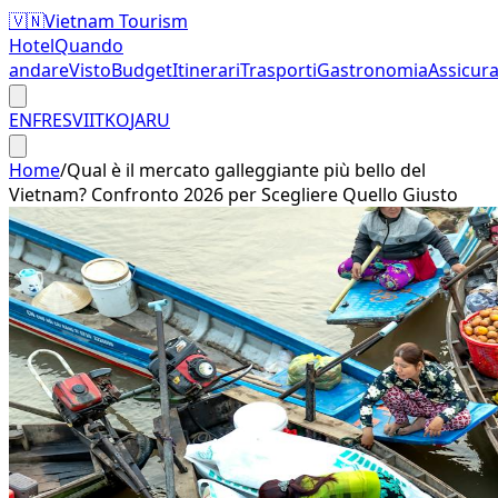
🇻🇳
Vietnam Tourism
Hotel
Quando
andare
Visto
Budget
Itinerari
Trasporti
Gastronomia
Assicur
EN
FR
ES
VI
IT
KO
JA
RU
Home
/
Qual è il mercato galleggiante più bello del
Vietnam? Confronto 2026 per Scegliere Quello Giusto