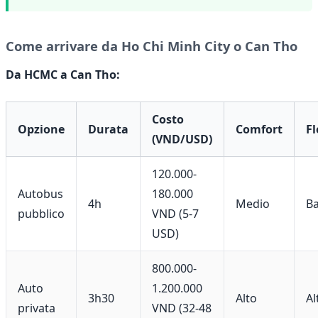
Come arrivare da Ho Chi Minh City o Can Tho
Da HCMC a Can Tho:
Costo
Opzione
Durata
Comfort
Fl
(VND/USD)
120.000-
Autobus
180.000
4h
Medio
B
pubblico
VND (5-7
USD)
800.000-
Auto
1.200.000
3h30
Alto
Al
privata
VND (32-48