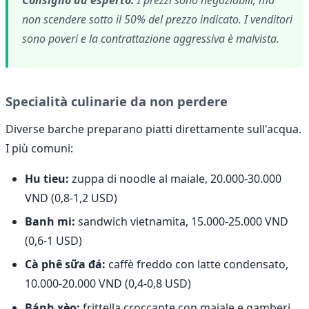
Consiglio da esperto:
I prezzi sono negoziabili, ma
non scendere sotto il 50% del prezzo indicato. I venditori
sono poveri e la contrattazione aggressiva è malvista.
Specialità culinarie da non perdere
Diverse barche preparano piatti direttamente sull'acqua.
I più comuni:
Hu tieu:
zuppa di noodle al maiale, 20.000-30.000
VND (0,8-1,2 USD)
Banh mi:
sandwich vietnamita, 15.000-25.000 VND
(0,6-1 USD)
Cà phê sữa đá:
caffè freddo con latte condensato,
10.000-20.000 VND (0,4-0,8 USD)
Bánh xèo:
frittella croccante con maiale e gamberi,