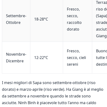
Terraz
Fresco,
riso d
Settembre-
secco,
(Sapa)
18-28°C
Ottobre
raccolto
strad
dorato
asciut
Giang
Fresco,
Buono
Novembre-
12-22°C
secco, cieli
tutte 
Dicembre
sereni
destin
I mesi migliori di Sapa sono settembre-ottobre (riso
dorato) e marzo-aprile (riso verde). Ha Giang è al meglio
da settembre a novembre quando le strade sono
asciutte. Ninh Binh è piacevole tutto l'anno ma caldo