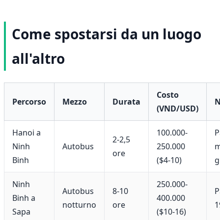
Come spostarsi da un luogo
all'altro
Costo
Percorso
Mezzo
Durata
N
(VND/USD)
Hanoi a
100.000-
P
2-2,5
Ninh
Autobus
250.000
m
ore
Binh
($4-10)
g
Ninh
250.000-
Autobus
8-10
P
Binh a
400.000
notturno
ore
1
Sapa
($10-16)