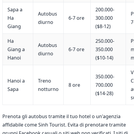
Sapa a
200.000-
Autobus
P
Ha
6-7 ore
300.000
diurno
7
Giang
($8-12)
Ha
250.000-
P
Autobus
Giang a
6-7 ore
350.000
m
diurno
Hanoi
($10-14)
m
V
350.000-
Hanoi a
Treno
C
8 ore
700.000
Sapa
notturno
a
($14-28)
s
Prenota gli autobus tramite il tuo hotel o un'agenzia
affidabile come Sinh Tourist. Evita di prenotare tramite
gruppi Facebook casuali o siti web non verificati. I siti di