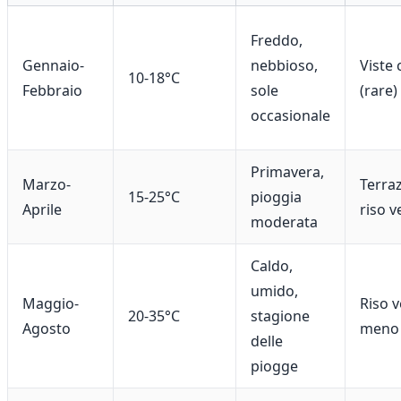
Freddo,
Gennaio-
nebbioso,
Viste 
10-18°C
Febbraio
sole
(rare)
occasionale
Primavera,
Marzo-
Terraz
15-25°C
pioggia
Aprile
riso v
moderata
Caldo,
umido,
Maggio-
Riso v
20-35°C
stagione
Agosto
meno 
delle
piogge