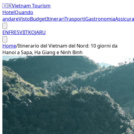
🇻🇳
Vietnam Tourism
Hotel
Quando
andare
Visto
Budget
Itinerari
Trasporti
Gastronomia
Assicur
EN
FR
ES
VI
IT
KO
JA
RU
Home
/
Itinerario del Vietnam del Nord: 10 giorni da
Hanoi a Sapa, Ha Giang e Ninh Binh