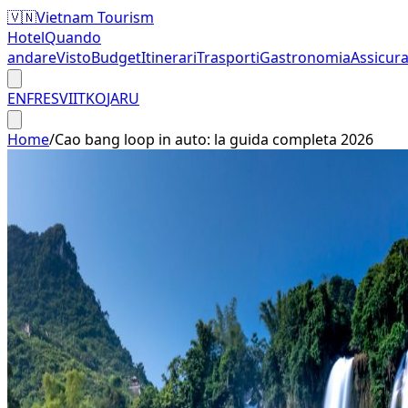
🇻🇳
Vietnam Tourism
Hotel
Quando
andare
Visto
Budget
Itinerari
Trasporti
Gastronomia
Assicur
EN
FR
ES
VI
IT
KO
JA
RU
Home
/
Cao bang loop in auto: la guida completa 2026