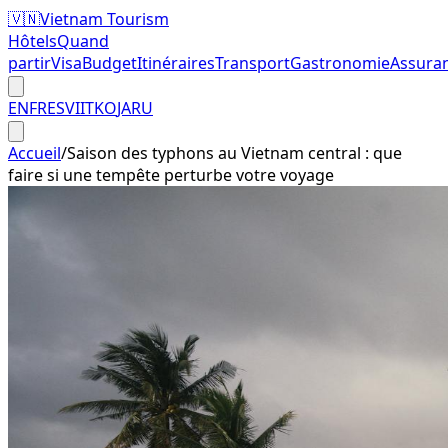
🇻🇳
Vietnam Tourism
Hôtels
Quand
partir
Visa
Budget
Itinéraires
Transport
Gastronomie
Assura
EN
FR
ES
VI
IT
KO
JA
RU
Accueil
/
Saison des typhons au Vietnam central : que
faire si une tempête perturbe votre voyage