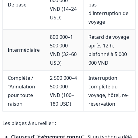
600 000
De base
pas
VND (14–24
d'interruption de
USD)
voyage
800 000–1
Retard de voyage
500 000
après 12 h,
Intermédiaire
VND (32–60
plafonné à 5 000
USD)
000 VND
Complète /
2 500 000–4
Interruption
"Annulation
500 000
complète du
pour toute
VND (100–
voyage, hôtel, re-
raison"
180 USD)
réservation
Les pièges à surveiller :
Clauses d'"événement connu".
Si un typhon a déjà