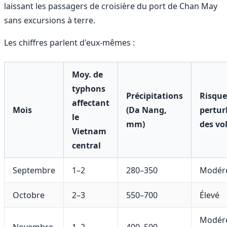
laissant les passagers de croisière du port de Chan May
sans excursions à terre.
Les chiffres parlent d'eux-mêmes :
Moy. de
typhons
Précipitations
Risque
affectant
Mois
(Da Nang,
pertur
le
mm)
des vo
Vietnam
central
Septembre
1–2
280–350
Modér
Octobre
2–3
550–700
Élevé
Modér
Novembre
1–2
400–500