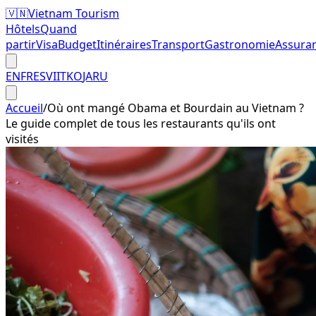
🇻🇳
Vietnam Tourism
Hôtels
Quand
partir
Visa
Budget
Itinéraires
Transport
Gastronomie
Assura
EN
FR
ES
VI
IT
KO
JA
RU
Accueil
/
Où ont mangé Obama et Bourdain au Vietnam ?
Le guide complet de tous les restaurants qu'ils ont
visités