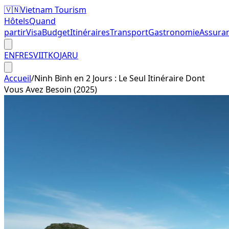
🇻🇳
Vietnam Tourism
Hôtels
Quand
partir
Visa
Budget
Itinéraires
Transport
Gastronomie
Assura
EN
FR
ES
VI
IT
KO
JA
RU
Accueil
/
Ninh Binh en 2 Jours : Le Seul Itinéraire Dont
Vous Avez Besoin (2025)