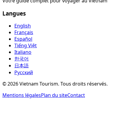
Votre guide complet pour voyager au Vietnam
Langues
English
Français
Español
Tiếng Việt
Italiano
한국어
日本語
Русский
©
2026
Vietnam Tourism.
Tous droits réservés
.
Mentions légales
Plan du site
Contact