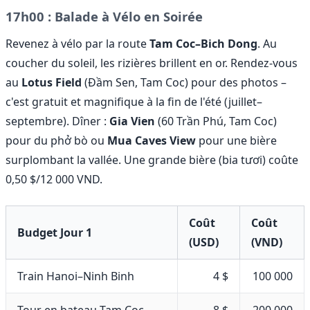
17h00 : Balade à Vélo en Soirée
Revenez à vélo par la route
Tam Coc–Bich Dong
. Au
coucher du soleil, les rizières brillent en or. Rendez-vous
au
Lotus Field
(Đầm Sen, Tam Coc) pour des photos –
c'est gratuit et magnifique à la fin de l'été (juillet–
septembre). Dîner :
Gia Vien
(60 Trần Phú, Tam Coc)
pour du phở bò ou
Mua Caves View
pour une bière
surplombant la vallée. Une grande bière (bia tươi) coûte
0,50 $/12 000 VND.
Coût
Coût
Budget Jour 1
(USD)
(VND)
Train Hanoi–Ninh Binh
4 $
100 000