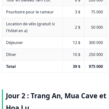
Tour en bateau Tam Coc
8 $
200 000
Pourboire pour le rameur
3 $
75 000
Location de vélo (gratuit si
2 $
50 000
l'hôtel en a)
Déjeuner
12 $
300 000
Dîner
10 $
250 000
Total
39 $
975 000
Jour 2 : Trang An, Mua Cave et
Hoa Lu