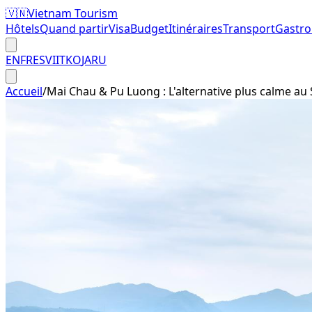
🇻🇳
Vietnam Tourism
Hôtels
Quand partir
Visa
Budget
Itinéraires
Transport
Gastr
EN
FR
ES
VI
IT
KO
JA
RU
Accueil
/
Mai Chau & Pu Luong : L'alternative plus calme au