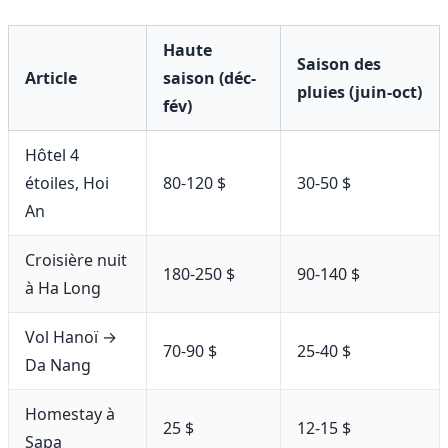
Haute
Saison des
Article
saison (déc-
pluies (juin-oct)
fév)
Hôtel 4
étoiles, Hoi
80-120 $
30-50 $
An
Croisière nuit
180-250 $
90-140 $
à Ha Long
Vol Hanoï →
70-90 $
25-40 $
Da Nang
Homestay à
25 $
12-15 $
Sapa