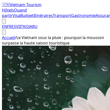
🇻🇳
Vietnam Tourism
Hôtels
Quand
partir
Visa
Budget
Itinéraires
Transport
Gastronomie
Assura
EN
FR
ES
VI
IT
KO
JA
RU
Accueil
/
Le Vietnam sous la pluie : pourquoi la mousson
surpasse la haute saison touristique