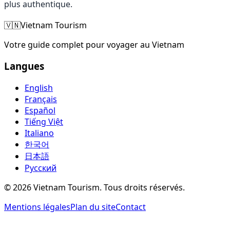
plus authentique.
🇻🇳
Vietnam Tourism
Votre guide complet pour voyager au Vietnam
Langues
English
Français
Español
Tiếng Việt
Italiano
한국어
日本語
Русский
©
2026
Vietnam Tourism.
Tous droits réservés
.
Mentions légales
Plan du site
Contact