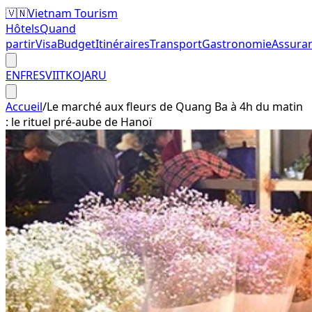
🇻🇳
Vietnam Tourism
Hôtels
Quand
partir
Visa
Budget
Itinéraires
Transport
Gastronomie
Assura
EN
FR
ES
VI
IT
KO
JA
RU
Accueil
/
Le marché aux fleurs de Quang Ba à 4h du matin
: le rituel pré-aube de Hanoï