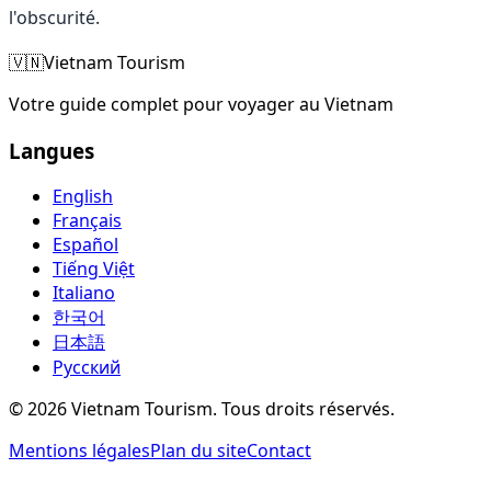
l'obscurité.
🇻🇳
Vietnam Tourism
Votre guide complet pour voyager au Vietnam
Langues
English
Français
Español
Tiếng Việt
Italiano
한국어
日本語
Русский
©
2026
Vietnam Tourism.
Tous droits réservés
.
Mentions légales
Plan du site
Contact