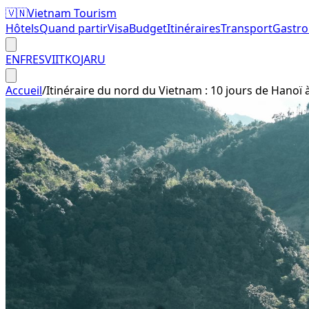
🇻🇳
Vietnam Tourism
Hôtels
Quand partir
Visa
Budget
Itinéraires
Transport
Gastr
EN
FR
ES
VI
IT
KO
JA
RU
Accueil
/
Itinéraire du nord du Vietnam : 10 jours de Hanoï 