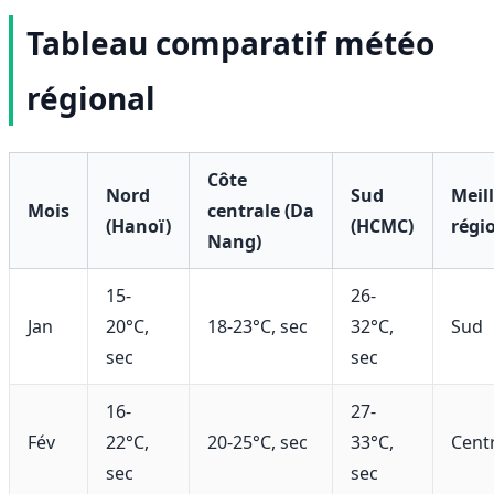
Tableau comparatif météo
régional
Côte
Nord
Sud
Meil
Mois
centrale (Da
(Hanoï)
(HCMC)
régi
Nang)
15-
26-
Jan
20°C,
18-23°C, sec
32°C,
Sud
sec
sec
16-
27-
Fév
22°C,
20-25°C, sec
33°C,
Cent
sec
sec