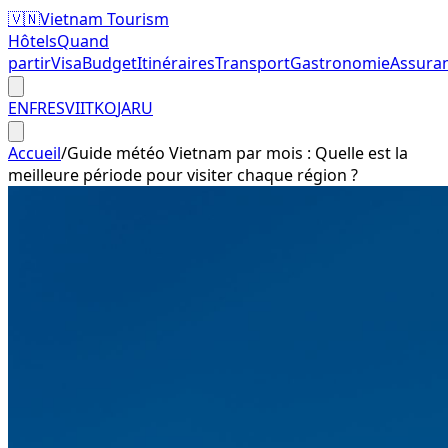
🇻🇳
Vietnam Tourism
Hôtels
Quand
partir
Visa
Budget
Itinéraires
Transport
Gastronomie
Assura
EN
FR
ES
VI
IT
KO
JA
RU
Accueil
/
Guide météo Vietnam par mois : Quelle est la
meilleure période pour visiter chaque région ?